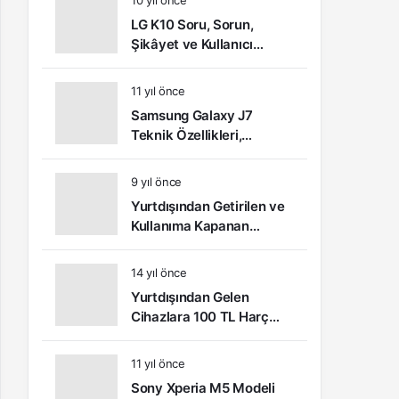
10 yıl önce
LG K10 Soru, Sorun,
Şikâyet ve Kullanıcı
Yorumları
11 yıl önce
Samsung Galaxy J7
Teknik Özellikleri,
Kullanıcı Yorumları ve
Video İnceleme
9 yıl önce
Yurtdışından Getirilen ve
Kullanıma Kapanan
Telefonlar Nasıl Açılır?
14 yıl önce
Yurtdışından Gelen
Cihazlara 100 TL Harç
Ödemesi Yapılacak
11 yıl önce
Sony Xperia M5 Modeli