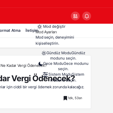
Mod değiştir
ormat Atma
İletişim
Mod Ayarları
Mod seçin, deneyimini
kişiselleştirin.
Gündüz Modu
Gündüz
modunu seçin.
Gece Modu
Gece modunu
ra Ne Kadar Vergi Ödenecek?
seçin.
Sistem Modu
Sistem
adar Vergi Ödenecek?
modunu seçin.
nlar için ciddi bir vergi ödemek zorunda kalacağız.
1dk, 53sn