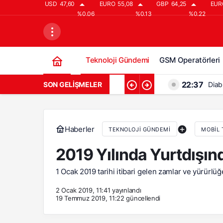
USD
47,60
EURO
55,08
GBP
64,25
EUR
%0.06
%0.13
%0.22
Teknoloji Gündemi
GSM Operatörleri
22:37
SON GELIŞMELER
Diab
21:37
Diab
20:37
Diab
Haberler
TEKNOLOJI GÜNDEMI
MOBIL 
19:37
Diabl
2019 Yılında Yurtdışın
18:37
Diab
1 Ocak 2019 tarihi itibari gelen zamlar ve yürürlüğ
2 Ocak 2019, 11:41
yayınlandı
19 Temmuz 2019, 11:22
güncellendi