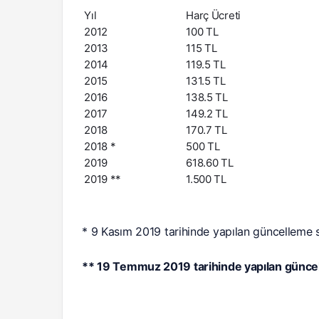
Yıl
Harç Ücreti
2012
100 TL
2013
115 TL
2014
119.5 TL
2015
131.5 TL
2016
138.5 TL
2017
149.2 TL
2018
170.7 TL
2018 *
500 TL
2019
618.60 TL
2019 **
1.500 TL
* 9 Kasım 2019 tarihinde yapılan güncelleme 
** 19 Temmuz 2019 tarihinde yapılan güncel