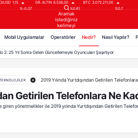
O/USD
1,15
GR. ALTIN
6.536,00
BTC
3.072.211,00
%-0.07
%0.61
%0.7
Aramak
istediğiniz
kelimeyi
yazın..
Mobil Uygulamalar
Operatörler
Nedir?
Nasıl Yapılır?
F
lo 2: 25 Yıl Sonra Gelen Güncellemeyle Oyuncuları Şaşırtıyor
lo 2’ye 25 Yıl Sonra Gelen Büyük Güncelleme!
lo 2: Reign of the Warlock, 25 Yıl Sonra Geldi!
2019 Yılında Yurtdışından Getirilen Telefonla
TEKNOLOJILER
o 2 İçin Çeyrek Asırlık Bekleyiş Bitti: Büyük Güncelleme Geldi
dan Getirilen Telefonlara Ne K
lo 2: Resurrected’a ‘Warlock Hükümranlığı’ DLC’si Geliyor
e giren yönetmelikler ile 2019 yılında Yurtdışından Getirilen Telefo