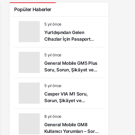
Popüler Haberler
5 yıl önce
Yurtdışından Gelen
Cihazlar İçin Pasaport
Kayıt – IMEI Kayıt
İşlemleri ve Sıkça Sorulan
5 yıl önce
Sorular
General Mobile GM5 Plus
Soru, Sorun, Şikâyet ve
Kullanıcı Yorumları
5 yıl önce
Casper VIA M1 Soru,
Sorun, Şikâyet ve
Kullanıcı Yorumları
8 yıl önce
General Mobile GM8
Kullanıcı Yorumları – Soru,