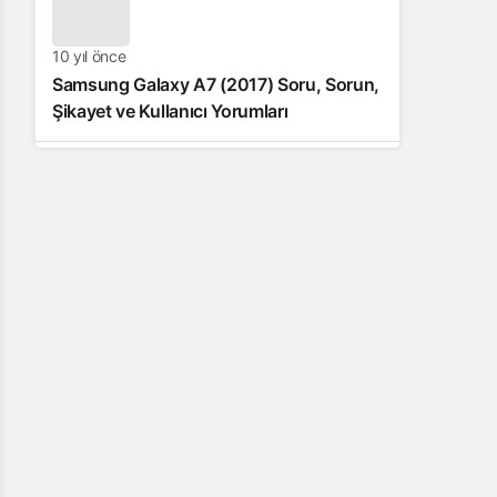
10 yıl önce
Samsung Galaxy A7 (2017) Soru, Sorun,
Şikayet ve Kullanıcı Yorumları
10 yıl önce
Samsung Galaxy J7 (2016) Soru, Sorun,
Şikâyet ve Kullanıcı Yorumları
11 yıl önce
Samsung Galaxy J5 Teknik Özellikleri –
Kullanıcı Yorumları (Video İnceleme)