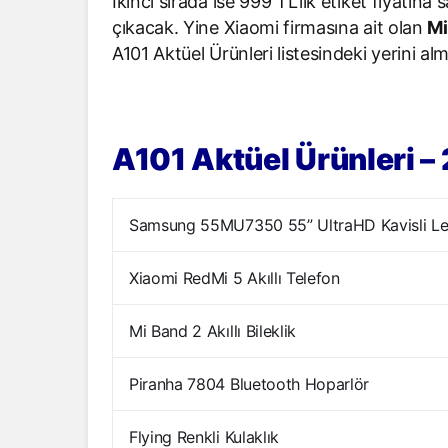
İkinci sırada ise 999 TL’lik etiket fiyatına
çıkacak. Yine Xiaomi firmasına ait olan
Mi
A101 Aktüel Ürünleri listesindeki yerini a
A101 Aktüel Ürünleri 
Samsung 55MU7350 55” UltraHD Kavisli L
Xiaomi RedMi 5 Akıllı Telefon
Mi Band 2 Akıllı Bileklik
Piranha 7804 Bluetooth Hoparlör
Flying Renkli Kulaklık