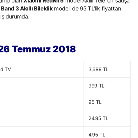
 sahip olan
Xiaomi RedMi 5
model Akıllı Telefon satışa
 Band 3 Akıllı Bileklik
modeli de 95 TL’lik fiyattan
lmış durumda.
– 26 Temmuz 2018
ed TV
3,699 TL
999 TL
95 TL
24.95 TL
4.95 TL