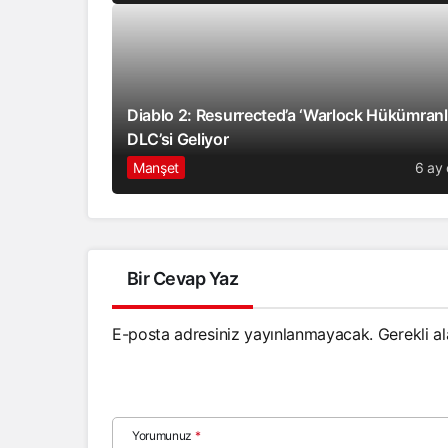
Diablo 2: Resurrected’a ‘Warlock Hükümranlı
DLC’si Geliyor
Manşet
6 ay
Bir Cevap Yaz
E-posta adresiniz yayınlanmayacak.
Gerekli a
Yorumunuz
*