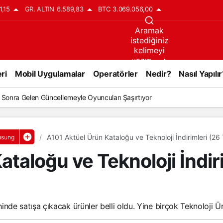
1,15
GR. ALTIN
6.589,83
BTC
3.069.056,00
Aramak
istediğiniz
kelimeyi
yazın..
ri
Mobil Uygulamalar
Operatörler
Nedir?
Nasıl Yapılır
ıl Sonra Gelen Güncellemeyle Oyuncuları Şaşırtıyor
A101 Aktüel Ürün Kataloğu ve Teknoloji İndirimleri (
sung
ataloğu ve Teknoloji İndi
de satışa çıkacak ürünler belli oldu. Yine birçok Teknoloji Ürü