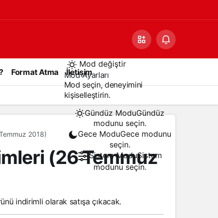
Mod değiştir
?
Format Atma
İletişim
Mod Ayarları
Mod seçin, deneyimini
kişiselleştirin.
Gündüz Modu
Gündüz
modunu seçin.
Gece Modu
Gece modunu
26 Temmuz 2018)
seçin.
rimleri (26 Temmuz
Sistem Modu
Sistem
modunu seçin.
nü indirimli olarak satışa çıkacak.