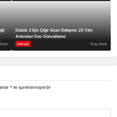
ğı’
Diablo 2 İçin Çığır Açan Gelişme: 25 Yılın
Ardından Dev Güncelleme
 önce
Manşet
6 ay önce
lanlar
*
ile işaretlenmişlerdir