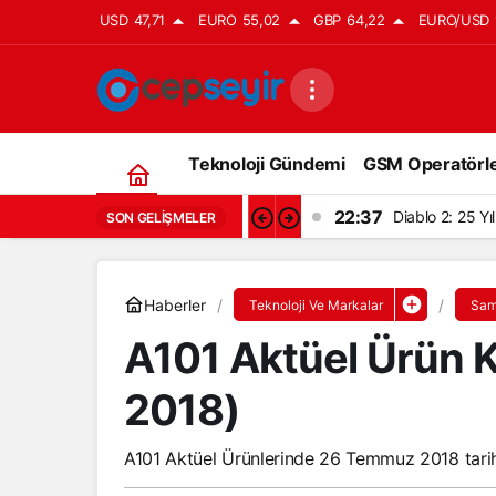
USD
47,71
EURO
55,02
GBP
64,22
EURO/USD
Teknoloji Gündemi
GSM Operatörle
22:37
Diablo 2: 25 Y
SON GELIŞMELER
Haberler
Teknoloji Ve Markalar
Sam
A101 Aktüel Ürün K
2018)
A101 Aktüel Ürünlerinde 26 Temmuz 2018 tarihin