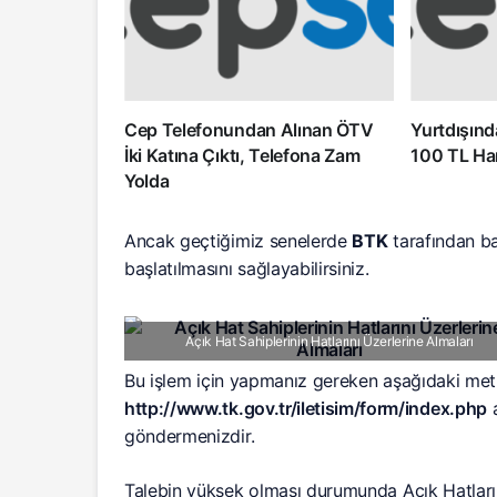
Cep Telefonundan Alınan ÖTV
Yurtdışınd
İki Katına Çıktı, Telefona Zam
100 TL Ha
Yolda
Ancak geçtiğimiz senelerde
BTK
tarafından baş
başlatılmasını sağlayabilirsiniz.
Açık Hat Sahiplerinin Hatlarını Üzerlerine Almaları
Bu işlem için yapmanız gereken aşağıdaki met
http://www.tk.gov.tr/iletisim/form/index.php
a
göndermenizdir.
Talebin yüksek olması durumunda Açık Hatların