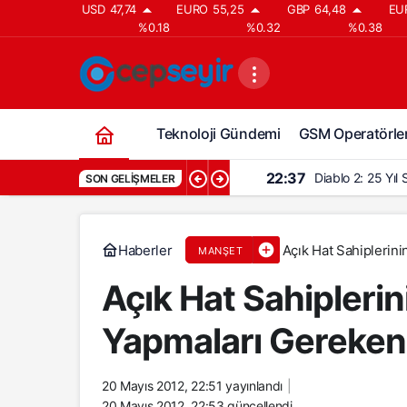
USD
47,74
EURO
55,25
GBP
64,48
EU
%0.18
%0.32
%0.38
Teknoloji Gündemi
GSM Operatörler
22:37
Diablo 2: 25 Yıl
SON GELIŞMELER
Haberler
Açık Hat Sahiplerini
MANŞET
Açık Hat Sahiplerini
Yapmaları Gereken
20 Mayıs 2012, 22:51
yayınlandı
20 Mayıs 2012, 22:53
güncellendi