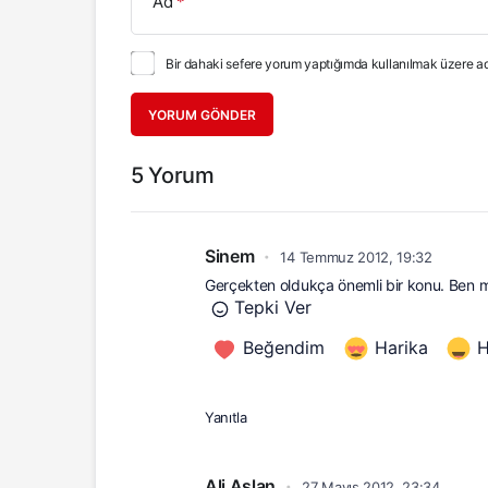
Ad
*
Bir dahaki sefere yorum yaptığımda kullanılmak üzere ad
YORUM GÖNDER
5 Yorum
Sinem
14 Temmuz 2012, 19:32
•
Gerçekten oldukça önemli bir konu. Ben 
Tepki Ver
Beğendim
Harika
Yanıtla
Ali Aslan
27 Mayıs 2012, 23:34
•