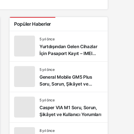
Popüler Haberler
5 yıl önce
Yurtdışından Gelen Cihazlar
İçin Pasaport Kayıt – IMEI
Kayıt İşlemleri ve Sıkça
Sorulan Sorular
5 yıl önce
General Mobile GM5 Plus
Soru, Sorun, Şikâyet ve
Kullanıcı Yorumları
5 yıl önce
Casper VIA M1 Soru, Sorun,
Şikâyet ve Kullanıcı Yorumları
8 yıl önce