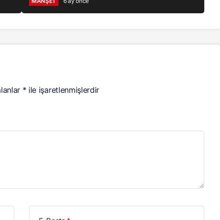
MANŞET
6 ay önce
alanlar
*
ile işaretlenmişlerdir