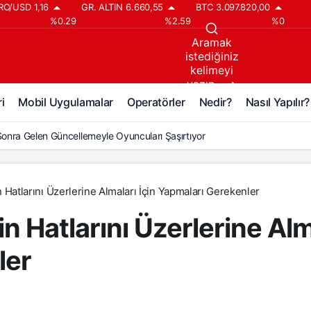
RO/USD
1,16
GR. ALTIN
6.660,55
BTC
3.097.820,00
%0.29
%2.59
%0
Aramak
istediğiniz
kelimeyi
yazın..
i
Mobil Uygulamalar
Operatörler
Nedir?
Nasıl Yapılır?
 Sonra Gelen Güncellemeyle Oyuncuları Şaşırtıyor
n Hatlarını Üzerlerine Almaları İçin Yapmaları Gerekenler
n Hatlarını Üzerlerine Alm
ler