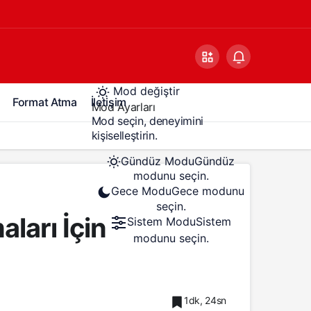
Mod değiştir
Format Atma
İletişim
Mod Ayarları
Mod seçin, deneyimini
kişiselleştirin.
Gündüz Modu
Gündüz
modunu seçin.
Gece Modu
Gece modunu
seçin.
aları İçin
Sistem Modu
Sistem
modunu seçin.
1dk, 24sn