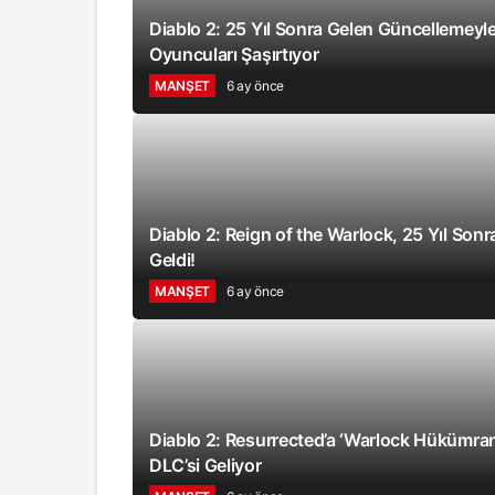
Diablo 2: 25 Yıl Sonra Gelen Güncellemeyl
Oyuncuları Şaşırtıyor
MANŞET
6 ay önce
Diablo 2: Reign of the Warlock, 25 Yıl Sonr
Geldi!
MANŞET
6 ay önce
Diablo 2: Resurrected’a ‘Warlock Hükümranl
DLC’si Geliyor