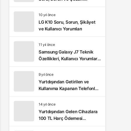
Önerileri
10 yıl önce
LG K10 Soru, Sorun, Şikâyet
ve Kullanıcı Yorumları
11 yıl önce
Samsung Galaxy J7 Teknik
Özellikleri, Kullanıcı Yorumları
ve Video İnceleme
9 yıl önce
Yurtdışından Getirilen ve
Kullanıma Kapanan Telefonlar
Nasıl Açılır?
14 yıl önce
Yurtdışından Gelen Cihazlara
100 TL Harç Ödemesi
Yapılacak