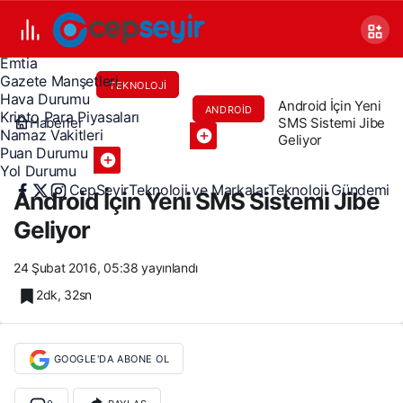
Canlı TV
Covid 19
Döviz Kurları
Emtia
Gazete Manşetleri
TEKNOLOJI
Hava Durumu
Android İçin Yeni
ANDROID
VE
Kripto Para Piyasaları
Haberler
SMS Sistemi Jibe
Namaz Vakitleri
Geliyor
MARKALAR
Puan Durumu
Yol Durumu
CepSeyir
Teknoloji ve Markalar
Teknoloji Gündemi
Android İçin Yeni SMS Sistemi Jibe
Geliyor
24 Şubat 2016, 05:38
yayınlandı
2dk, 32sn
GOOGLE'DA ABONE OL