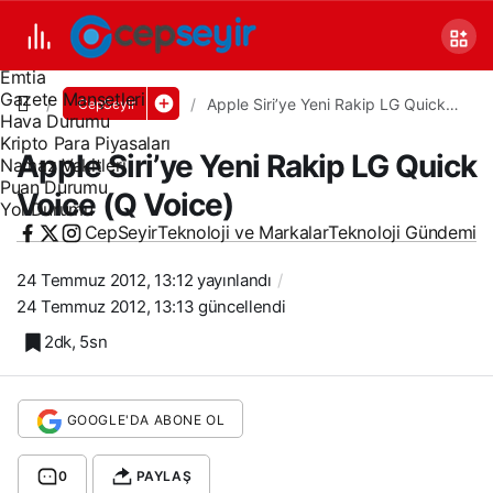
Canlı TV
Covid 19
Döviz Kurları
Emtia
Gazete Manşetleri
Apple Siri’ye Yeni Rakip LG Quick
CepSeyir
Hava Durumu
Voice (Q Voice)
Kripto Para Piyasaları
Apple Siri’ye Yeni Rakip LG Quick
Namaz Vakitleri
Puan Durumu
Voice (Q Voice)
Yol Durumu
CepSeyir
Teknoloji ve Markalar
Teknoloji Gündemi
24 Temmuz 2012, 13:12
yayınlandı
24 Temmuz 2012, 13:13
güncellendi
2dk, 5sn
GOOGLE'DA ABONE OL
0
PAYLAŞ