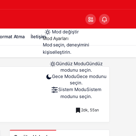
Mod değiştir
ormat Atma
İletişim
Mod Ayarları
Mod seçin, deneyimini
kişiselleştirin.
Gündüz Modu
Gündüz
modunu seçin.
Gece Modu
Gece modunu
seçin.
Sistem Modu
Sistem
modunu seçin.
2dk, 55sn