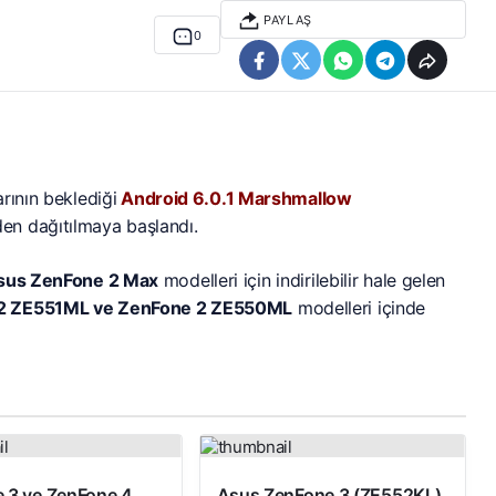
PAYLAŞ
0
arının beklediği
Android 6.0.1 Marshmallow
en dağıtılmaya başlandı.
sus ZenFone 2 Max
modelleri için indirilebilir hale gelen
2 ZE551ML ve ZenFone 2 ZE550ML
modelleri içinde
 3 ve ZenFone 4
Asus ZenFone 3 (ZE552KL)