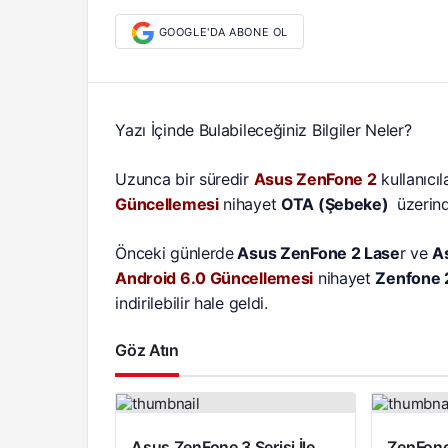
GOOGLE'DA ABONE OL
Yazı İçinde Bulabileceğiniz Bilgiler Neler?
Uzunca bir süredir
Asus ZenFone 2
kullanıcıl
Güncellemesi
nihayet
OTA (Şebeke)
üzerind
Önceki günlerde
Asus ZenFone 2 Lase
r ve
A
Android 6.0 Güncellemesi
nihayet
Zenfone 
indirilebilir hale geldi.
Göz Atın
Asus ZenFone 3 Serisi İle
ZenFone