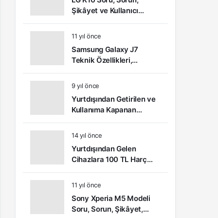
Şikâyet ve Kullanıcı
Yorumları
11 yıl önce
Samsung Galaxy J7
Teknik Özellikleri,
Kullanıcı Yorumları ve
Video İnceleme
9 yıl önce
Yurtdışından Getirilen ve
Kullanıma Kapanan
Telefonlar Nasıl Açılır?
14 yıl önce
Yurtdışından Gelen
Cihazlara 100 TL Harç
Ödemesi Yapılacak
11 yıl önce
Sony Xperia M5 Modeli
Soru, Sorun, Şikâyet,