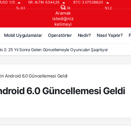
/USD
1,15
GR. ALTIN
6.544,26
BTC
3.075.588,00
%-0.1
%0.74
%1.2
Aramak
istediğiniz
kelimeyi
yazın..
Mobil Uygulamalar
Operatörler
Nedir?
Nasıl Yapılır?
F
lo 2: 25 Yıl Sonra Gelen Güncellemeyle Oyuncuları Şaşırtıyor
lo 2’ye 25 Yıl Sonra Gelen Büyük Güncelleme!
lo 2: Reign of the Warlock, 25 Yıl Sonra Geldi!
in Android 6.0 Güncellemesi Geldi
o 2 İçin Çeyrek Asırlık Bekleyiş Bitti: Büyük Güncelleme Geldi
ndroid 6.0 Güncellemesi Geldi
lo 2: Resurrected’a ‘Warlock Hükümranlığı’ DLC’si Geliyor