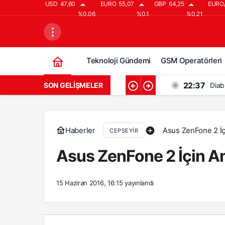
USD
47,60
EURO
55,07
GBP
64,25
EURO
%0.06
%0.1
%0.21
Teknoloji Gündemi
GSM Operatörleri
22:37
SON GELIŞMELER
Diab
21:37
Diab
20:37
Diab
Haberler
Asus ZenFone 2 İç
CEPSEYIR
19:37
Diabl
Asus ZenFone 2 İçin A
18:37
Diab
15 Haziran 2016, 16:15
yayınlandı