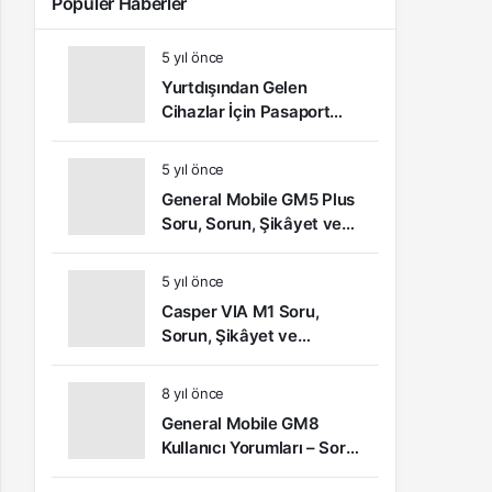
Popüler Haberler
5 yıl önce
Yurtdışından Gelen
Cihazlar İçin Pasaport
Kayıt – IMEI Kayıt
İşlemleri ve Sıkça Sorulan
5 yıl önce
Sorular
General Mobile GM5 Plus
Soru, Sorun, Şikâyet ve
Kullanıcı Yorumları
5 yıl önce
Casper VIA M1 Soru,
Sorun, Şikâyet ve
Kullanıcı Yorumları
8 yıl önce
General Mobile GM8
Kullanıcı Yorumları – Soru,
Sorun ve Şikâyetler