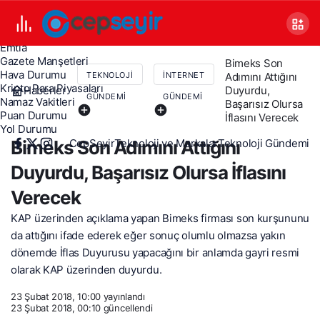
Canlı TV
Covid 19
Döviz Kurları
Emtia
Gazete Manşetleri
Bimeks Son
Hava Durumu
Adımını Attığını
TEKNOLOJI
İNTERNET
Kripto Para Piyasaları
Haberler
Duyurdu,
GÜNDEMI
GÜNDEMI
Namaz Vakitleri
Başarısız Olursa
Puan Durumu
İflasını Verecek
Yol Durumu
CepSeyir
Teknoloji ve Markalar
Teknoloji Gündemi
Bimeks Son Adımını Attığını
Duyurdu, Başarısız Olursa İflasını
Verecek
KAP üzerinden açıklama yapan Bimeks firması son kurşununu
da attığını ifade ederek eğer sonuç olumlu olmazsa yakın
dönemde İflas Duyurusu yapacağını bir anlamda gayri resmi
olarak KAP üzerinden duyurdu.
23 Şubat 2018, 10:00
yayınlandı
23 Şubat 2018, 00:10
güncellendi