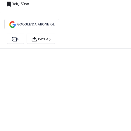
3dk, 59sn
GOOGLE'DA ABONE OL
0
PAYLAŞ