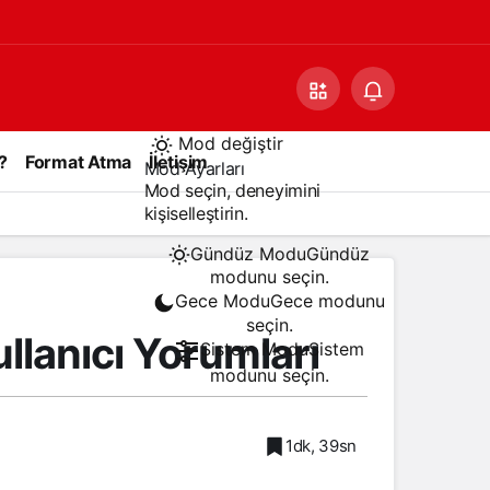
Mod değiştir
?
Format Atma
İletişim
Mod Ayarları
Mod seçin, deneyimini
kişiselleştirin.
Gündüz Modu
Gündüz
modunu seçin.
Gece Modu
Gece modunu
seçin.
llanıcı Yorumları
Sistem Modu
Sistem
modunu seçin.
1dk, 39sn