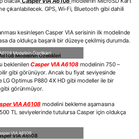
p olacak
Casper VIA A6108
modelinin MicroSD Kart
e çıkarılabilecek. GPS, Wi-Fi, Bluetooth gibi dahili
lanması kesinleşen Casper VIA serisinin ilk modelinde
asa da oldukça başarılı bir düzeye çekilmiş durumda.
6108 Modelinin Özellikleri
sı beklenilen
Casper VIA A6108
modelinin 750 –
bilir gibi görünüyor. Ancak bu fiyat seviyesinde
 LG Optimus P880 4X HD gibi modeller ile bir
 gibi görünmüyor.
sper VIA A6108
modelini bekleme aşamasına
00 TL seviyelerinde tutulursa Casper için oldukça
asper VIA A6108