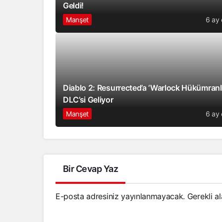
Geldi!
Manşet
6 ay
Diablo 2: Resurrected’a ‘Warlock Hükümranlı
DLC’si Geliyor
Manşet
6 ay
Bir Cevap Yaz
E-posta adresiniz yayınlanmayacak.
Gerekli a