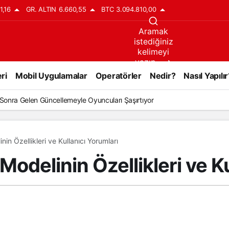
1,16
GR. ALTIN
6.660,55
BTC
3.094.810,00
Aramak
istediğiniz
kelimeyi
yazın..
ri
Mobil Uygulamalar
Operatörler
Nedir?
Nasıl Yapılır
l Sonra Gelen Güncellemeyle Oyuncuları Şaşırtıyor
n Özellikleri ve Kullanıcı Yorumları
delinin Özellikleri ve Ku