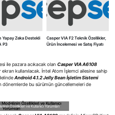
n Yapay Zeka Destekli
Casper VIA F2 Teknik Özellikler,
A P3
Ürün İncelemesi ve Satış Fiyatı
lesi ile pazara acıkacak olan
Casper VIA A6108
 ekran kullanılacak. İntel Atom İşlemci ailesine sahip
delinde
Android 4.1.2 Jelly Bean İşletim Sistemi
yen dönemlerde bu sürümün güncellemeleri de
nin Özellikleri ve Kullanıcı Yorumları