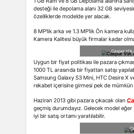
1 GB Ram ve 8 GB Depolama alanına sahi
desteği ile depolama alanı 32 GB seviyesin
özelliklerde modelde yer alacak.
8 MP’lik arka ve 1.3 MP’lik Ön kamera kul
Kamera Kalitesi büyük firmalar kadar olm
Casper VIA A
Uygun bir fiyat politikası ile pazara çıkma
1000 TL arasında bir fiyattan satışı yapıla
Samsung Galaxy S3 Mini, HTC Desire X ve
rekabet içerisine girmesi pek de mümkün
Haziran 2013 gibi pazara çıkacak olan
Ca
geçmiş durumdayız. Gelecek model eğer 5
iyi bir satış ortamı yaratılabilir.
C