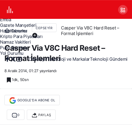
Canlı TV
Covid 19
Döviz Kurları
Emtia
Gazete Manşetleri
Casper Via V8C Hard Reset –
CEPSEYIR
Haberler
Hava Durumu
Format İşlemleri
Kripto Para Piyasaları
Namaz Vakitleri
Casper Via V8C Hard Reset –
Puan Durumu
Yol Durumu
Format İşlemleri
CepSeyir
Teknoloji ve Markalar
Teknoloji Gündemi
8 Aralık 2014, 01:27
yayınlandı
1dk, 50sn
GOOGLE'DA ABONE OL
0
PAYLAŞ