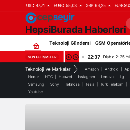
USD
47,71
EURO
55,03
GBP
64,25
EURO/U
HepsiBurada Haberleri
Teknoloji Gündemi
GSM Operatörle
22:37
Diablo 2: 25 Y
SON GELIŞMELER
Teknoloji ve Markalar
Amazon
Android
Ap
Honor
HTC
Huawei
Instagram
Lenovo
Lg
Samsung
Sony
Teknosa
Tesla
Türk Telekom
Youtube