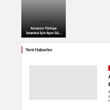
7 yıl önce
Amazon Türkiye
İstanbul İçin Aynı Gün
Kargo Hizmetini Başlattı
Yeni Haberler
A
ü
H