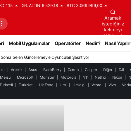
SD
1,15
GR. ALTIN
6.529,18
BTC
3.069.999,00
Aramak
istediğiniz
kelimeyi
yazın..
ri
Mobil Uygulamalar
Operatörler
Nedir?
Nasıl Yapılır
ıl Sonra Gelen Güncellemeyle Oyuncuları Şaşırtıyor
ple
Arçelik
Asus
BlackBerry
Canon
Casper
Diğer
DJI
Meizu
Microsoft
Monster
Motorola
N11
Netflix
Nikon
N
Turkcell
TurkNet
UleFone
Umi
Umidigi
Vestel
Vivo
Voda