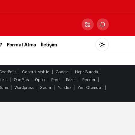
?
Format Atma
İletişim
GearBest
General Mobile
Google
HepsiBurada
okia
OnePlus
Oppo
Preo
Razer
Reeder
fone
Wordpress
Xiaomi
Yandex
Yerli Otomobil
Gündüz Modu
Gündüz modunu seçin.
Gece Modu
Gece modunu seçin.