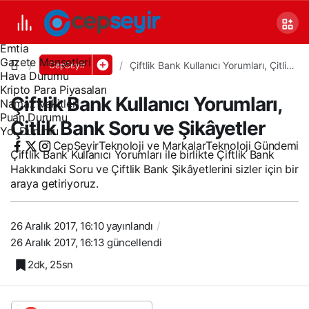
Canlı TV
Covid 19
Döviz Kurları
Emtia
Gazete Manşetleri
Çiftlik Bank Kullanıcı Yorumları, Çitlik
CepSeyir
Hava Durumu
Bank Soru ve Şikâyetler
Kripto Para Piyasaları
Çiftlik Bank Kullanıcı Yorumları,
Namaz Vakitleri
Puan Durumu
Çitlik Bank Soru ve Şikâyetler
Yol Durumu
CepSeyir
Teknoloji ve Markalar
Teknoloji Gündemi
Çiftlik Bank Kullanıcı Yorumları ile birlikte Çiftlik Bank
Hakkındaki Soru ve Çiftlik Bank Şikâyetlerini sizler için bir
araya getiriyoruz.
26 Aralık 2017, 16:10
yayınlandı
26 Aralık 2017, 16:13
güncellendi
2dk, 25sn