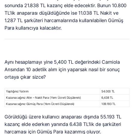
sonunda 21.838 TL kazanç elde edecektir. Bunun 10.800
TL’lik anaparası düşüldüğünde ise 11.038 TL Nakit ve
1.287 TL şarküteri harcamalarında kullanılabilen Gümüş
Para kullanıcıya kalacaktır.
Aynı hesaplamayı yine 5,400 TL değerindeki Carniola
Arısından 10 adetlik alım için yaparsak nasıl bir sonuç
ortaya çıkar sizce?
Yaptığınız Yatırım
54.000 TL
Kazanacağınız Altın – Nakit Para (Yem Ücreti Düşülerek)
6,438 TL
Kazanacağınız Gümüş Para (Yem Ücreti Düşülerek)
109.193 TL
Görüldüğü üzere kullanıcı anaparası dışında 55.193 TL
kazanç elde ederken yanında 6.438 TL’lik de şarküteri
harcaması için Gümüş Para kazanmış oluyor.