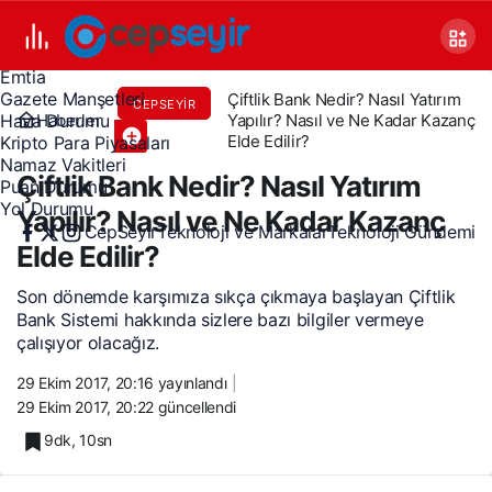
Canlı TV
Covid 19
Döviz Kurları
Emtia
Gazete Manşetleri
Çiftlik Bank Nedir? Nasıl Yatırım
CEPSEYIR
Haberler
Yapılır? Nasıl ve Ne Kadar Kazanç
Hava Durumu
Elde Edilir?
Kripto Para Piyasaları
Namaz Vakitleri
Çiftlik Bank Nedir? Nasıl Yatırım
Puan Durumu
Yol Durumu
Yapılır? Nasıl ve Ne Kadar Kazanç
CepSeyir
Teknoloji ve Markalar
Teknoloji Gündemi
Elde Edilir?
Son dönemde karşımıza sıkça çıkmaya başlayan Çiftlik
Bank Sistemi hakkında sizlere bazı bilgiler vermeye
çalışıyor olacağız.
29 Ekim 2017, 20:16
yayınlandı
29 Ekim 2017, 20:22
güncellendi
9dk, 10sn