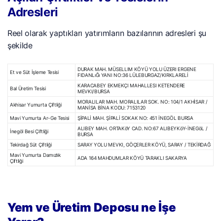
Adresleri
Reel olarak yaptıkları yatırımların bazılarının adresleri şu
şekilde
DURAK MAH. MÜSELLIM KÖYÜ YOLU ÜZERI ERGENE
Et ve Süt İşleme Tesisi
FIDANLıĞı YANI NO:36 LÜLEBURGAZ/KIRKLARELİ
KARACABEY EKMEKÇI MAHALLESI KETENDERE
Bal Üretim Tesisi
MEVKI/BURSA
MORALILAR MAH. MORALILAR SOK. NO: 104/1 AKHİSAR /
Akhisar Yumurta Çiftliği
MANİSA BİNA KODU: 7153120
Mavi Yumurta Ar-Ge Tesisi
ŞİPALİ MAH. ŞİPALİ SOKAK NO: 451 İNEGÖL BURSA
ALIBEY MAH. ORTAKöY CAD. NO:67 ALIBEYKöY-İNEGöL /
İnegöl Besi Çiftliği
BURSA
Tekirdağ Süt Çiftliği
SARAY YOLU MEVKI, GÖÇERLER KÖYÜ, SARAY / TEKİRDAĞ
Mavi Yumurta Damızlık
ADA 164 MAHDUMLAR KÖYÜ TARAKLI SAKARYA
Çiftliği
Yem ve Üretim Deposu ne İşe