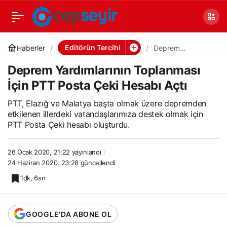
Editörün Tercihi
Haberler
Deprem
Yardımlarının
Toplanması İçin
Deprem Yardımlarının Toplanması
PTT Posta Çeki
Hesabı Açtı
İçin PTT Posta Çeki Hesabı Açtı
PTT, Elazığ ve Malatya başta olmak üzere depremden
etkilenen illerdeki vatandaşlarımıza destek olmak için
PTT Posta Çeki hesabı oluşturdu.
26 Ocak 2020, 21:22
yayınlandı
24 Haziran 2020, 23:28
güncellendi
1dk, 6sn
GOOGLE'DA ABONE OL