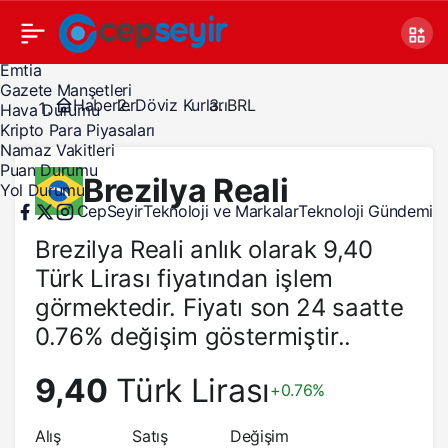
Canlı TV
Covid 19
Döviz Kurları
Emtia
Gazete Manşetleri
Haberler
Döviz Kurları
BRL
Hava Durumu
Kripto Para Piyasaları
Namaz Vakitleri
Puan Durumu
Brezilya Reali
Yol Durumu
CepSeyir
Teknoloji ve Markalar
Teknoloji Gündemi
Brezilya Reali anlık olarak 9,40
Türk Lirası fiyatından işlem
görmektedir. Fiyatı son 24 saatte
0.76% değişim göstermiştir..
9,40
Türk Lirası
+0.76%
Alış
Satış
Değişim