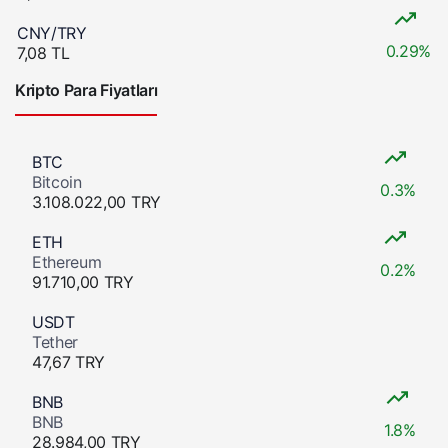
CNY/TRY
0.29%
7,08 TL
Kripto Para Fiyatları
BTC
Bitcoin
0.3%
3.108.022,00 TRY
ETH
Ethereum
0.2%
91.710,00 TRY
USDT
Tether
47,67 TRY
BNB
BNB
1.8%
28.984,00 TRY