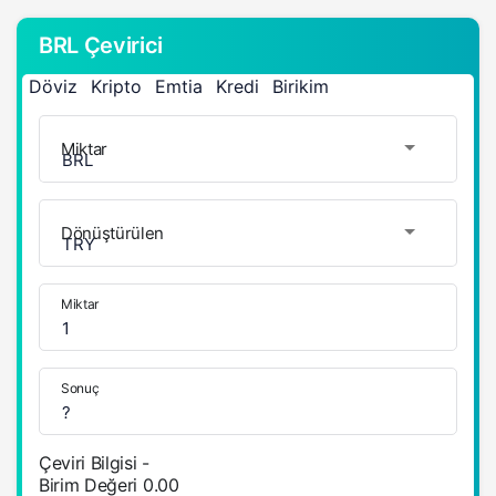
BRL Çevirici
Döviz
Kripto
Emtia
Kredi
Birikim
Miktar
Dönüştürülen
Miktar
Sonuç
Çeviri Bilgisi
-
Birim Değeri
0.00