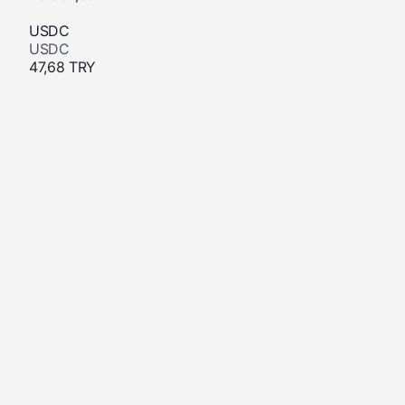
USDC
USDC
47,68 TRY
XRP
XRP
-0.3%
49,61 TRY
SOL
Solana
1.5%
3.662,63 TRY