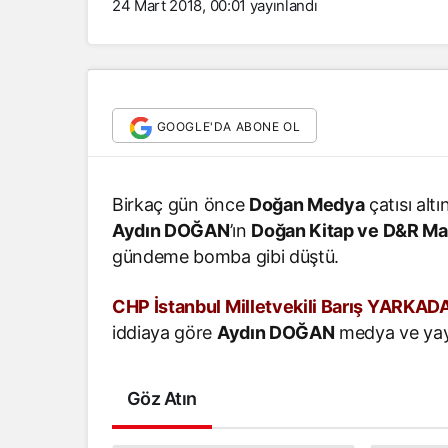
24 Mart 2018, 00:01
yayınlandı
GOOGLE'DA ABONE OL
Birkaç gün önce
Doğan Medya
çatısı alt
Aydın DOĞAN
’ın
Doğan Kitap ve D&R Mağ
gündeme bomba gibi düştü.
CHP İstanbul Milletvekili Barış YARKAD
iddiaya göre
Aydın DOĞAN
medya ve yayı
Göz Atın