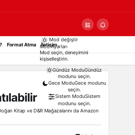
Mod değiştir
?
Format Atma
İletişim
Mod Ayarları
Mod seçin, deneyimini
kişiselleştirin.
Gündüz Modu
Gündüz
modunu seçin.
Gece Modu
Gece modunu
seçin.
labilir
Sistem Modu
Sistem
modunu seçin.
 Doğan Kitap ve D&R Mağazalarını da Amazon