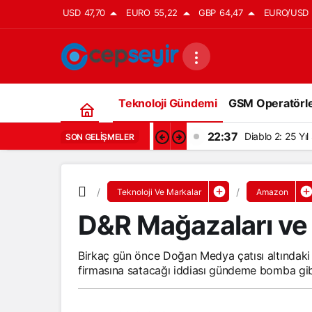
USD
47,70
EURO
55,22
GBP
64,47
EURO/USD
Teknoloji Gündemi
GSM Operatörle
22:37
Diablo 2: 25 Yı
SON GELIŞMELER
Teknoloji Ve Markalar
Amazon
D&R Mağazaları ve 
Birkaç gün önce Doğan Medya çatısı altında
firmasına satacağı iddiası gündeme bomba gib