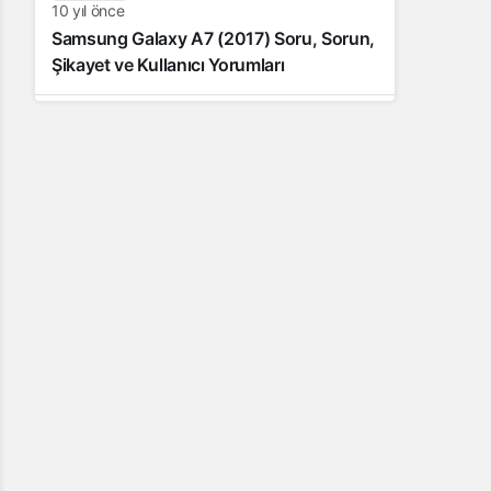
10 yıl önce
Samsung Galaxy A7 (2017) Soru, Sorun,
Şikayet ve Kullanıcı Yorumları
10 yıl önce
Samsung Galaxy J7 (2016) Soru, Sorun,
Şikâyet ve Kullanıcı Yorumları
11 yıl önce
Samsung Galaxy J5 Teknik Özellikleri –
Kullanıcı Yorumları (Video İnceleme)