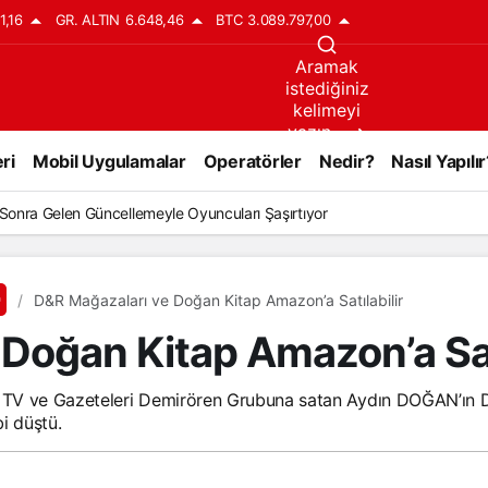
1,16
GR. ALTIN
6.648,46
BTC
3.089.797,00
Aramak
istediğiniz
kelimeyi
yazın..
ri
Mobil Uygulamalar
Operatörler
Nedir?
Nasıl Yapılır
l Sonra Gelen Güncellemeyle Oyuncuları Şaşırtıyor
D&R Mağazaları ve Doğan Kitap Amazon’a Satılabilir
Doğan Kitap Amazon’a Satı
ki TV ve Gazeteleri Demirören Grubuna satan Aydın DOĞAN’ın
i düştü.