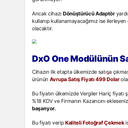
Ancak cihazı
Dönüştürücü Adaptör
yardı
kullanıp kullanamayacağımız ise ilerleye
olacaktır.
DxO One Modülünün Sat
Cihazın ilk etapta ülkemizde satışa çıkma
ürünün
Avrupa Satış Fiyatı 499 Dolar
ola
Bu fiyatın ülkemizde Vergiler Hariç fiyat
%18 KDV ve Firmanın Kazancını ekleseniz
başarıyor.
Bu fiyatı verip
Kaliteli Fotoğraf Çekmek
i