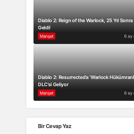
Diablo 2: Reign of the Warlock, 25 Yıl Sonra
Geldi!
Manşet
6 ay
Diablo 2: Resurrected’a ‘Warlock Hükümranlı
DLC’si Geliyor
Manşet
6 ay
Bir Cevap Yaz