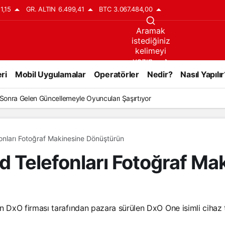
1,15
GR. ALTIN
6.499,41
BTC
3.067.484,00
Aramak
istediğiniz
kelimeyi
yazın..
ri
Mobil Uygulamalar
Operatörler
Nedir?
Nasıl Yapılır
l Sonra Gelen Güncellemeyle Oyuncuları Şaşırtıyor
onları Fotoğraf Makinesine Dönüştürün
d Telefonları Fotoğraf Ma
 DxO firması tarafından pazara sürülen DxO One isimli cihaz t