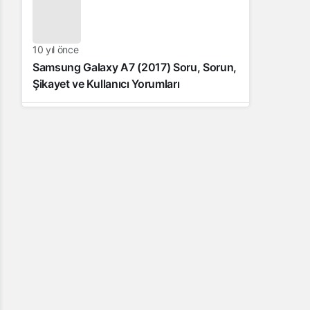
10 yıl önce
Samsung Galaxy A7 (2017) Soru, Sorun,
Şikayet ve Kullanıcı Yorumları
10 yıl önce
Samsung Galaxy J7 (2016) Soru, Sorun,
Şikâyet ve Kullanıcı Yorumları
11 yıl önce
Samsung Galaxy J5 Teknik Özellikleri –