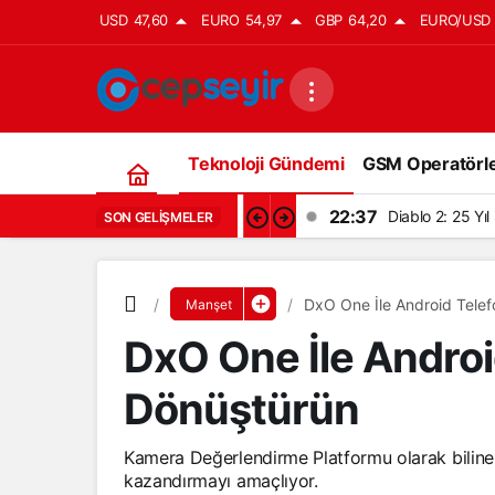
USD
47,60
EURO
54,97
GBP
64,20
EURO/USD
Teknoloji Gündemi
GSM Operatörle
22:37
Diablo 2: 25 Yı
SON GELIŞMELER
DxO One İle Android Telef
Manşet
DxO One İle Androi
Dönüştürün
Kamera Değerlendirme Platformu olarak bilinen
kazandırmayı amaçlıyor.