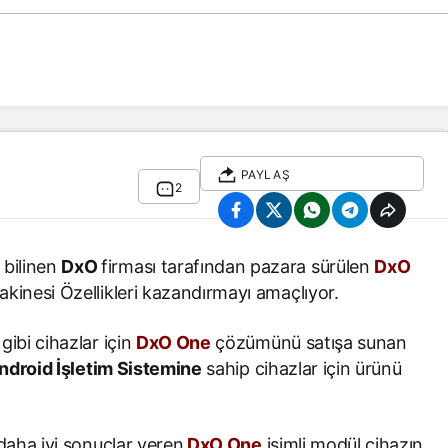
PAYLAŞ
2
 bilinen
DxO
firması tarafından pazara sürülen
DxO
kinesi Özellikleri kazandırmayı amaçlıyor.
gibi cihazlar için
DxO One
çözümünü satışa sunan
ndroid İşletim Sistemine
sahip cihazlar için ürünü
daha iyi sonuçlar veren
DxO One
isimli modül cihazın