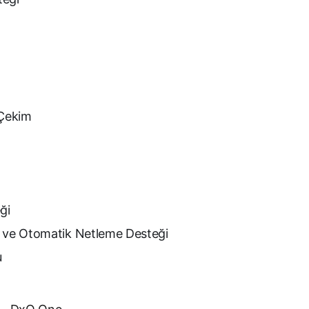
Çekim
ği
a ve Otomatik Netleme Desteği
u