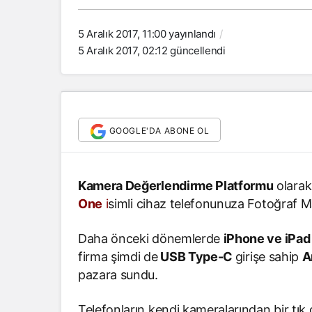
5 Aralık 2017, 11:00
yayınlandı
5 Aralık 2017, 02:12
güncellendi
GOOGLE'DA ABONE OL
Kamera Değerlendirme Platformu
olarak
One
i
simli cihaz telefonunuza Fotoğraf Ma
Daha önceki dönemlerde
iPhone ve iPad
firma şimdi de
USB Type-C
girişe sahip
A
pazara sundu.
Telefonların kendi kameralarından bir tık 