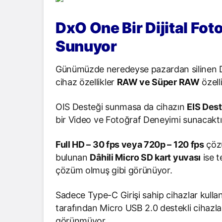
DxO One Bir Dijital Fo
Sunuyor
Günümüzde neredeyse pazardan silinen Dij
cihaz özellikler
RAW ve Süper RAW
özell
OIS Desteği sunmasa da cihazın
EIS Dest
bir Video ve Fotoğraf Deneyimi sunacaktı
Full HD – 30 fps veya 720p – 120 fps
çözü
bulunan
Dâhili Micro SD kart yuvası
ise t
çözüm olmuş gibi görünüyor.
Sadece Type-C Girişi sahip cihazlar kullan
tarafından Micro USB 2.0 destekli cihazl
görünmüyor.