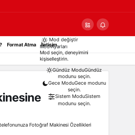
Mod değiştir
?
Format Atma
İletişim
Mod Ayarları
Mod seçin, deneyimini
kişiselleştirin.
Gündüz Modu
Gündüz
modunu seçin.
Gece Modu
Gece modunu
seçin.
kinesine
Sistem Modu
Sistem
modunu seçin.
elefonunuza Fotoğraf Makinesi Özellikleri