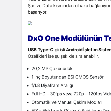
Şarj ve Data kısmından cihaza bağlanıyor
başarıyor.
DxO One Modülünün Tek
USB Type-C
girişli
Android İşletim Siste
Özellikleri ise şu şekilde sıralanabilir.
20,2 MP Çözünürlük
1 inç Boyutundan BSI CMOS Sensör
f/1.8 Diyafram Aralığı
Full HD – 30fps veya 720p – 120fps Vid
Otomatik ve Manuel Çekim Modları
EIS – Elektronik Görüntü Sabitleme Des