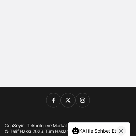
CepSeyir
Teknoloji ve Markalar
Teknoloji Gündemi
KAI ile Sohbet Et
© Telif Hakkı 2026, Tüm Hakları Saklıdır