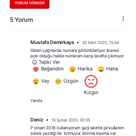
YORUM GÖNDER
5 Yorum
Mustafa Demirkaya
•
20 Mart 2020, 15:44
Giden çağrılarda numara görüntüleniyor ibaresi 
açık olduğu halde numaram karşı tarafta çıkmıyor
Tepki Ver
Beğendim
Harika
Haha
Vay
Üzgün
Kızgın
Yanıtla
Deniz
•
19 Şubat 2020, 00:55
P smart 2018 kullanıyorum şarjı sıkıntılı pil kullanım 
süresi yazdığı ile  tutmuyor donma kasma var 