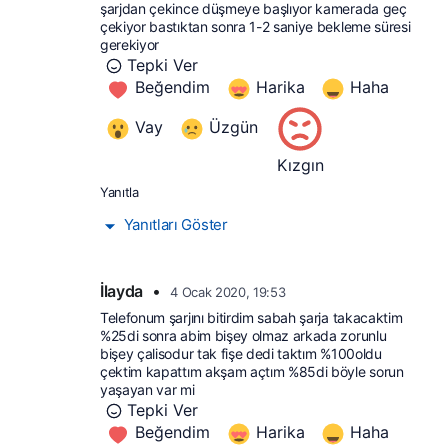
şarjdan çekince düşmeye başlıyor kamerada geç 
çekiyor bastıktan sonra 1-2 saniye bekleme süresi 
gerekiyor
Tepki Ver
Beğendim
Harika
Haha
Vay
Üzgün
Kızgın
Yanıtla
Yanıtları Göster
İlayda
•
4 Ocak 2020, 19:53
Telefonum şarjını bitirdim sabah şarja takacaktim 
%25di sonra abim bişey olmaz arkada zorunlu 
bişey çalisodur tak fişe dedi taktım %100oldu 
çektim kapattım akşam açtım %85di böyle sorun 
yaşayan var mi
Tepki Ver
Beğendim
Harika
Haha