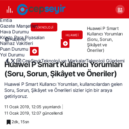
Canlı TV
Covid 19
Döviz Kurları
Emtia
Gazete Manşetleri
TEKNOLOJI
Huawei P Smart
Hava Durumu
Kullanıcı Yorumları
HUAWEI
VE
Kripto Para Piyasaları
Haberler
(Soru, Sorun,
Namaz Vakitleri
Şikâyet ve
MARKALAR
Puan Durumu
Öneriler)
Yol Durumu
CepSeyir
Teknoloji ve Markalar
Teknoloji Gündemi
Huawei P Smart Kullanıcı Yorumları
(Soru, Sorun, Şikâyet ve Öneriler)
Huawei P Smart Kullanıcı Yorumları, kullanıcılardan gelen
Soru, Sorun, Şikâyet ve Önerileri sizler için bir araya
getiriyoruz.
11 Ocak 2019, 12:05
yayınlandı
11 Ocak 2019, 12:07
güncellendi
2dk, 15sn