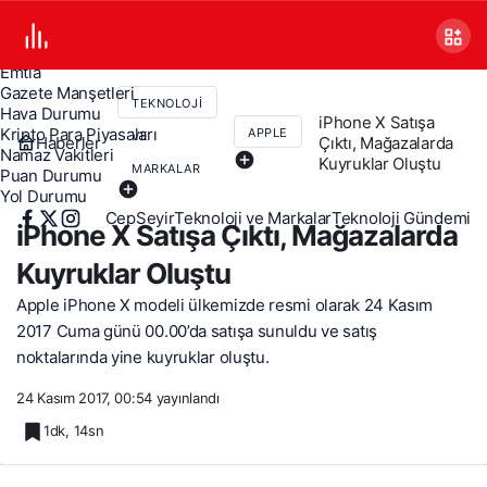
Canlı TV
Covid 19
Döviz Kurları
Emtia
Gazete Manşetleri
TEKNOLOJI
Hava Durumu
iPhone X Satışa
Kripto Para Piyasaları
APPLE
VE
Haberler
Çıktı, Mağazalarda
Namaz Vakitleri
Kuyruklar Oluştu
MARKALAR
Puan Durumu
Yol Durumu
CepSeyir
Teknoloji ve Markalar
Teknoloji Gündemi
iPhone X Satışa Çıktı, Mağazalarda
Kuyruklar Oluştu
Apple iPhone X modeli ülkemizde resmi olarak 24 Kasım
2017 Cuma günü 00.00’da satışa sunuldu ve satış
noktalarında yine kuyruklar oluştu.
24 Kasım 2017, 00:54
yayınlandı
1dk, 14sn