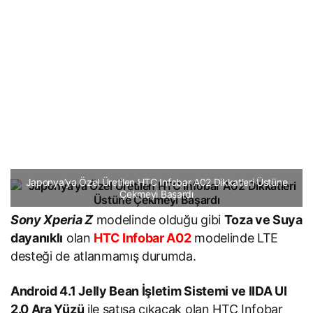
Japonya’ya Özel Üretilen HTC Infobar A02 Dikkatleri Üstüne
Çekmeyi Başardı
Sony Xperia Z
modelinde olduğu gibi
Toza ve Suya
dayanıklı
olan
HTC Infobar A02
modelinde LTE
desteği de atlanmamış durumda.
Android 4.1 Jelly Bean İşletim Sistemi ve IIDA UI
2.0 Ara Yüzü
ile satışa çıkacak olan HTC Infobar