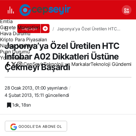
Canlı TV
Covid 19
Döviz Kurları
Emtia
Gazete Manşetleri
Japonya’ya Özel Üretilen HTC
CepSeyir
Hava Durumu
Infobar A02 Dikkatleri Üstüne
Çekmeyi Başardı
Kripto Para Piyasaları
Japonya’ya Özel Üretilen HTC
Namaz Vakitleri
Puan Durumu
Infobar A02 Dikkatleri Üstüne
Yol Durumu
CepSeyir
Teknoloji ve Markalar
Teknoloji Gündemi
Çekmeyi Başardı
28 Ocak 2013, 01:00
yayınlandı
4 Şubat 2013, 15:11
güncellendi
1dk, 18sn
GOOGLE'DA ABONE OL