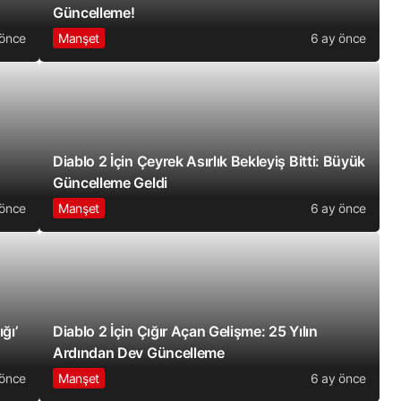
Güncelleme!
 önce
Manşet
6 ay önce
Diablo 2 İçin Çeyrek Asırlık Bekleyiş Bitti: Büyük
Güncelleme Geldi
 önce
Manşet
6 ay önce
ğı’
Diablo 2 İçin Çığır Açan Gelişme: 25 Yılın
Ardından Dev Güncelleme
 önce
Manşet
6 ay önce