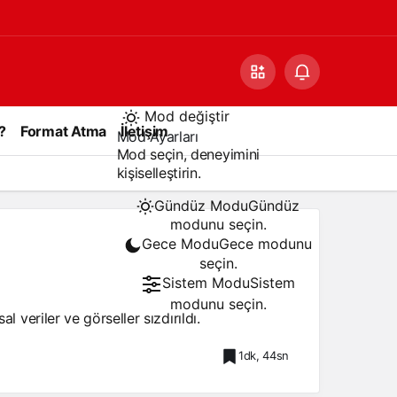
Mod değiştir
?
Format Atma
İletişim
Mod Ayarları
Mod seçin, deneyimini
kişiselleştirin.
Gündüz Modu
Gündüz
modunu seçin.
Gece Modu
Gece modunu
seçin.
Sistem Modu
Sistem
modunu seçin.
 veriler ve görseller sızdırıldı.
1dk, 44sn