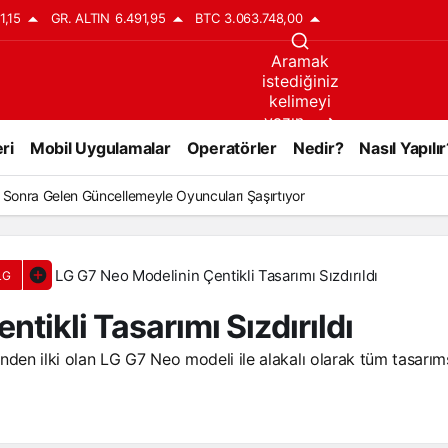
1,15
GR. ALTIN
6.491,95
BTC
3.063.748,00
Aramak
istediğiniz
kelimeyi
yazın..
ri
Mobil Uygulamalar
Operatörler
Nedir?
Nasıl Yapılır
ıl Sonra Gelen Güncellemeyle Oyuncuları Şaşırtıyor
LG G7 Neo Modelinin Çentikli Tasarımı Sızdırıldı
LG
tikli Tasarımı Sızdırıldı
den ilki olan LG G7 Neo modeli ile alakalı olarak tüm tasarımsal