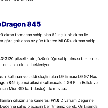
apDragon 845
9 ekran formatına sahip olan 6.1 inçlik bir ekran ile
lara göre çok daha az güç tüketen
MLCD+
ekrana sahip
*3120 piksellik bir çözünürlüğe sahip olması beklenilen
esine sahip olması bekleniyor.
sini kullanan ve ciddi eleştiri alan LG firması LG G7 Neo
agon 845 işlemci ailesini kullanacak. 4 GB Ram Bellek ve
hazın MicroSD kart desteği de mevcut.
llanılan cihazın ana kamerası
F/1.6
Diyafram Değerine
m Değerine sahip olacağını belirtmemiz gerek. Ön kısımda