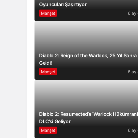
Oyuncuları Şaşırtıyor
Manşet
6 ay
Diablo 2: Reign of the Warlock, 25 Yıl Sonra
Geldi!
Manşet
6 ay
Diablo 2: Resurrected’a ‘Warlock Hükümranlı
DLC’si Geliyor
Manşet
6 ay