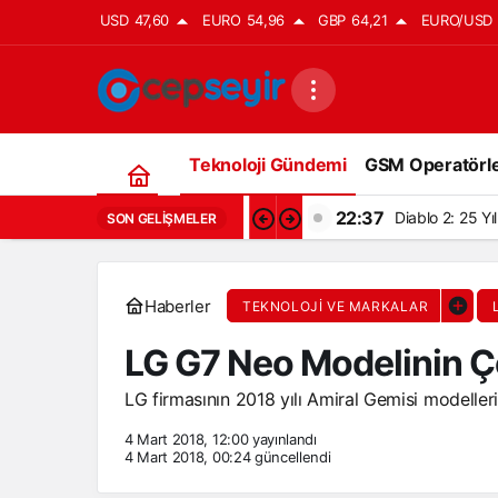
USD
47,60
EURO
54,96
GBP
64,21
EURO/USD
Teknoloji Gündemi
GSM Operatörle
22:37
Diablo 2: 25 Y
SON GELIŞMELER
Haberler
TEKNOLOJI VE MARKALAR
LG G7 Neo Modelinin Çen
LG firmasının 2018 yılı Amiral Gemisi modellerin
4 Mart 2018, 12:00
yayınlandı
4 Mart 2018, 00:24
güncellendi