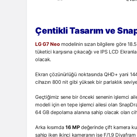
Çentikli Tasarım ve Sn
LG G7 Neo
modelinin sızan bilgilere göre 18.5:
tüketici karşısına çıkacağı ve IPS LCD Ekran
olacak.
Ekran çözünürlüğü noktasında QHD+ yani 1440
cihazın 800 nit gibi yüksek bir parlaklık seviy
Geçtiğimiz sene bir önceki senenin işlemci aile
modeli için en tepe işlemci ailesi olan SnapDr
64 GB depolama alanına sahip olacak olan ci
Arka kısımda
16 MP
değerinde çift kamera ku
sahip iken ikinci kameranın ise F/1.9 Diyafra