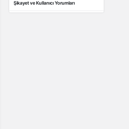
Şikayet ve Kullanıcı Yorumları
10 yıl önce
Samsung Galaxy J7 (2016) Soru, Sorun,
Şikâyet ve Kullanıcı Yorumları
11 yıl önce
Samsung Galaxy J5 Teknik Özellikleri –
Kullanıcı Yorumları (Video İnceleme)