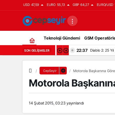
USD
47,59
EURO
55,13
GBP
64,27
EURO/USD
Teknoloji Gündemi
GSM Operatörle
22:37
Diablo 2: 25 Yı
SON GELIŞMELER
Motorola Başkanına Gör
CepSeyir
Motorola Başkanın
14 Şubat 2015, 03:23
yayınlandı