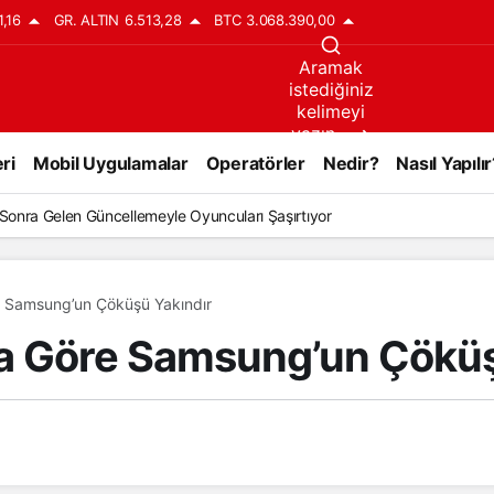
1,16
GR. ALTIN
6.513,28
BTC
3.068.390,00
Aramak
istediğiniz
kelimeyi
yazın..
ri
Mobil Uygulamalar
Operatörler
Nedir?
Nasıl Yapılır
l Sonra Gelen Güncellemeyle Oyuncuları Şaşırtıyor
e Samsung’un Çöküşü Yakındır
a Göre Samsung’un Çöküş