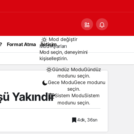
Mod değiştir
?
Format Atma
İletişim
Mod Ayarları
Mod seçin, deneyimini
kişiselleştirin.
Gündüz Modu
Gündüz
modunu seçin.
Gece Modu
Gece modunu
seçin.
ü Yakındır
Sistem Modu
Sistem
modunu seçin.
4dk, 36sn