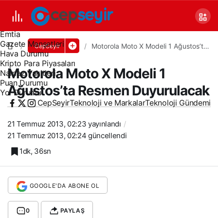
Canlı TV
Covid 19
Döviz Kurları
Emtia
Gazete Manşetleri
Motorola Moto X Modeli 1 Ağustos’ta
CepSeyir
Hava Durumu
Resmen Duyurulacak
Kripto Para Piyasaları
Motorola Moto X Modeli 1
Namaz Vakitleri
Puan Durumu
Ağustos’ta Resmen Duyurulacak
Yol Durumu
CepSeyir
Teknoloji ve Markalar
Teknoloji Gündemi
21 Temmuz 2013, 02:23
yayınlandı
21 Temmuz 2013, 02:24
güncellendi
1dk, 36sn
GOOGLE'DA ABONE OL
0
PAYLAŞ