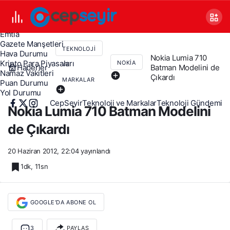
Canlı TV
Covid 19
Döviz Kurları
Emtia
Gazete Manşetleri
TEKNOLOJI
Hava Durumu
Nokia Lumia 710
Kripto Para Piyasaları
NOKIA
VE
Haberler
Batman Modelini de
Namaz Vakitleri
Çıkardı
MARKALAR
Puan Durumu
Yol Durumu
CepSeyir
Teknoloji ve Markalar
Teknoloji Gündemi
Nokia Lumia 710 Batman Modelini
de Çıkardı
20 Haziran 2012, 22:04
yayınlandı
1dk, 11sn
GOOGLE'DA ABONE OL
3
PAYLAŞ