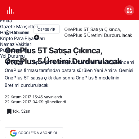
Canlı TV
Covid 19
Döviz Kurları
Emtia
Gazete Manşetleri
OnePlus 5T Satışa Çıkınca,
CEPSEYIR
Haberler
Hava Durumu
OnePlus 5 Üretimi Durdurulacak
Kripto Para Piyasaları
Namaz Vakitleri
OnePlus 5T Satışa Çıkınca,
Puan Durumu
Yol Durumu
OnePlus 5 Üretimi Durdurulacak
CepSeyir
Teknoloji ve Markalar
Teknoloji Gündemi
OnePlus firması tarafından pazara sürülen Yeni Amiral Gemisi
OnePlus 5T satışa çıktıktan sonra OnePlus 5 modelinin
üretimi durdurulacak.
22 Kasım 2017, 15:45
yayınlandı
22 Kasım 2017, 04:09
güncellendi
1dk, 52sn
GOOGLE'DA ABONE OL