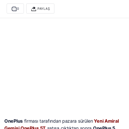
0
PAYLAŞ
OnePlus
firması tarafından pazara sürülen
Yeni Amiral
Gemisi OnePlus 5T
satışa çıktıktan sonra
OnePlus 5