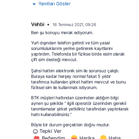
Yanıtları Göster
Vehbi
•
16 Temmuz 2021, 09:26
Ben şu konuyu merak ediyorum.
Yurt dışından telefon getirdi ve tüm yasal 
sorumluluklarımı yerine getirerek kayıtlarını 
yaptırdım. Telefonda bir fizikse birde esim olarak 
çift sim desteği mevcut.
Şahsi hattım elektronik sim ile sorunsuz çalıştı. 
Buraya kadar herşey normal fakat 5 yıldır 
tarafımca kullanılan şirket hattım mevcut ve bunu 
fiziksel sim ile kullanmak istiyorum.
BTK müşteri hattından üzerinden aldığım bilgi 
aynen şu şekilde “ ilgili operatör üzerinden gerekli 
tanımlamalar şirket yetkiliniz tarafından yaptırılarak 
hattı kullanabilirsiniz.”
Böyle bir durum gerçekten doğru mudur.
Tepki Ver
Beğendim
Harika
Haha