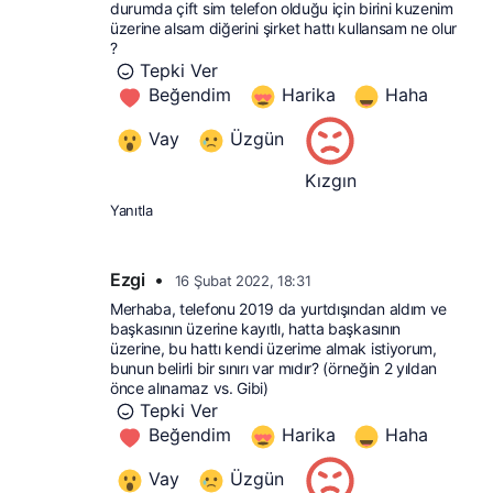
durumda çift sim telefon olduğu için birini kuzenim 
üzerine alsam diğerini şirket hattı kullansam ne olur 
?
Tepki Ver
Beğendim
Harika
Haha
Vay
Üzgün
Kızgın
Yanıtla
Ezgi
•
16 Şubat 2022, 18:31
Merhaba, telefonu 2019 da yurtdışından aldım ve 
başkasının üzerine kayıtlı, hatta başkasının 
üzerine, bu hattı kendi üzerime almak istiyorum, 
bunun belirli bir sınırı var mıdır? (örneğin 2 yıldan 
önce alınamaz vs. Gibi)
Tepki Ver
Beğendim
Harika
Haha
Vay
Üzgün