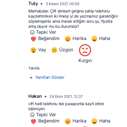
Tuty
•
3 Kasım 2021, 00:56
Merhabalar. Çift simkart girişine sahip telefonu 
kaydettirirken iki İmeiyi yi de yazmamız gerektiğini 
söylemişsiniz ama merak ettiğim soru şu, fiyatta 
artış oluyor mu bu durumda?
Tepki Ver
Beğendim
Harika
Haha
Vay
Üzgün
Kızgın
Yanıtla
Yanıtları Göster
Hakan
•
24 Ekim 2021, 12:37
cift hatli telefonu tek pasaportla kayit ettire 
bilirmiyim
Tepki Ver
Beğendim
Harika
Haha