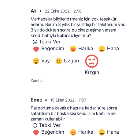
Ali
•
22 Ekim 2022, 12:50
Merhabalar bilgilendirmeniz için çok teşekkür 
ederm. Benim 3 yıllık bir yurtdışı bir telefonum var. 
3 yıl dolduktan sonra bu cihazı eşime versem 
kendi hattıyla kullanabiliyor mu?
Tepki Ver
Beğendim
Harika
Haha
Vay
Üzgün
Kızgın
Yanıtla
Emre
•
15 Ekim 2022, 17:57
Psaportuma kayıtlı cihazı ne kadar süre sonra 
satabilirim bir başka kişi kendi sim kartı ile ne 
zaman kullanabilir
Tepki Ver
Beğendim
Harika
Haha