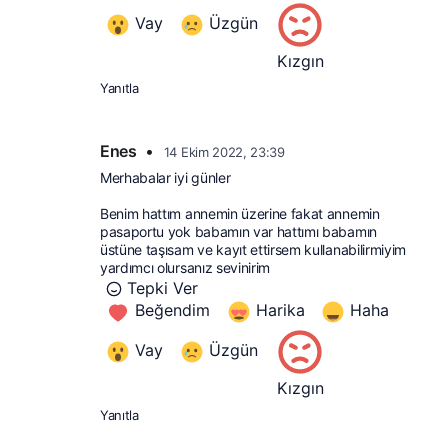
Vay
Üzgün
Kızgın
Yanıtla
Enes
•
14 Ekim 2022, 23:39
Merhabalar iyi günler
Benim hattım annemin üzerine fakat annemin 
pasaportu yok babamın var hattımı babamın 
üstüne taşısam ve kayıt ettirsem kullanabilirmiyim 
yardımcı olursanız sevinirim
Tepki Ver
Beğendim
Harika
Haha
Vay
Üzgün
Kızgın
Yanıtla