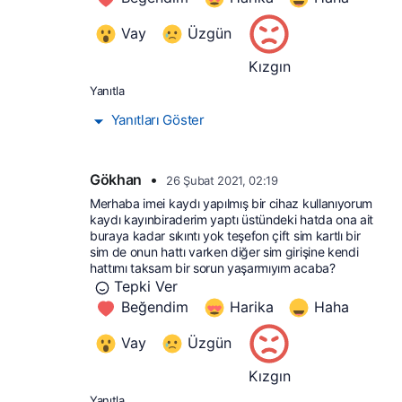
Vay
Üzgün
Kızgın
Yanıtla
Yanıtları Göster
Gökhan
•
26 Şubat 2021, 02:19
Merhaba imei kaydı yapılmış bir cihaz kullanıyorum 
kaydı kayınbiraderim yaptı üstündeki hatda ona ait 
buraya kadar sıkıntı yok teşefon çift sim kartlı bir 
sim de onun hattı varken diğer sim girişine kendi 
hattımı taksam bir sorun yaşarmıyım acaba?
Tepki Ver
Beğendim
Harika
Haha
Vay
Üzgün
Kızgın
Yanıtla