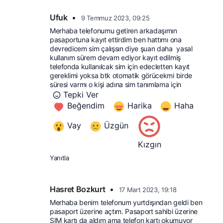
Ufuk
•
9 Temmuz 2023, 09:25
Merhaba telefonumu getiren arkadaşımın 
pasaportuna kayıt ettirdim ben hattımı ona 
devredicem sim çalışsın diye şuan daha  yasal 
kullanım sürem devam ediyor kayıt edilmiş 
telefonda kullanılcak sim için edecletten kayıt 
gereklimi yoksa btk otomatik görücekmi birde 
süresi varmı o kişi adına sim tanımlama için
Tepki Ver
Beğendim
Harika
Haha
Vay
Üzgün
Kızgın
Yanıtla
Hasret Bozkurt
•
17 Mart 2023, 19:18
Merhaba benim telefonum yurtdışından geldi ben 
pasaport üzerine açtım. Pasaport sahibi üzerine 
SIM kartı da aldım ama telefon kartı okumuyor 