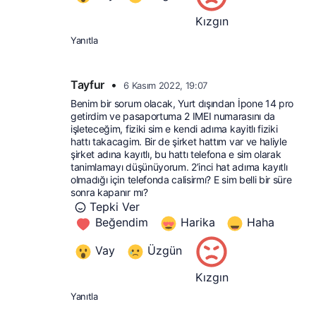
Kızgın
Yanıtla
Tayfur
•
6 Kasım 2022, 19:07
Benim bir sorum olacak, Yurt dışından İpone 14 pro 
getirdim ve pasaportuma 2 IMEI numarasını da 
işleteceğim, fiziki sim e kendi adıma kayitlı fiziki 
hattı takacagim. Bir de şirket hattım var ve haliyle 
şirket adına kayıtlı, bu hattı telefona e sim olarak 
tanimlamayı düşünüyorum. 2’inci hat adıma kayıtlı 
olmadığı için telefonda calisirmı? E sim belli bir süre 
sonra kapanır mı?
Tepki Ver
Beğendim
Harika
Haha
Vay
Üzgün
Kızgın
Yanıtla