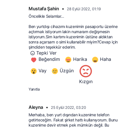
Mustafa Şahin
•
28 Eylül 2022, 01:19
Öncelikle Selamlar…
Ben yurtdışı cihazımı kuzenimin pasaportu üzerine 
açtırmak istiyorum lakin numaram değişmesin 
istiyorum.Sim kartımı kuzenimin üstüne aldıktan 
sonra açarsam o simi kullanabilir miyim?Cevap için 
şimdiden teşekkür ederim.
Tepki Ver
Beğendim
Harika
Haha
Vay
Üzgün
Kızgın
Yanıtla
Aleyna
•
25 Eylül 2022, 03:20
Merhaba, ben yurt dışından kuzenime telefon 
getirteceğim. Fakat şirket hattı kullanıyorum. Bunu 
kuzenime devir etmek pek mümkün değil. Bu 