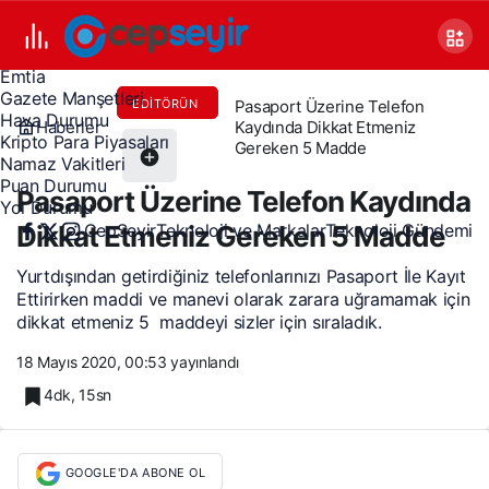
Canlı TV
Covid 19
Döviz Kurları
Emtia
Gazete Manşetleri
Pasaport Üzerine Telefon
EDITÖRÜN
Hava Durumu
Haberler
Kaydında Dikkat Etmeniz
TERCIHI
Kripto Para Piyasaları
Gereken 5 Madde
Namaz Vakitleri
Puan Durumu
Pasaport Üzerine Telefon Kaydında
Yol Durumu
CepSeyir
Teknoloji ve Markalar
Teknoloji Gündemi
Dikkat Etmeniz Gereken 5 Madde
Yurtdışından getirdiğiniz telefonlarınızı Pasaport İle Kayıt
Ettirirken maddi ve manevi olarak zarara uğramamak için
dikkat etmeniz 5 maddeyi sizler için sıraladık.
18 Mayıs 2020, 00:53
yayınlandı
4dk, 15sn
GOOGLE'DA ABONE OL