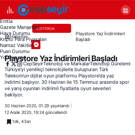
Canlı TV
Covid 19
Döviz Kurları
Emtia
Gazete Manşetleri
EDITÖRÜN
Hava Durumu
Playstore Yaz İndirimleri
Haberler
TERCIHI
Kripto Para Piyasaları
Başladı
Namaz Vakitleri
Puan Durumu
Playstore Yaz İndirimleri Başladı
Yol Durumu
CepSeyir
Teknoloji ve Markalar
Teknoloji Gündemi
Türkiye’yi yenilikçi teknolojilerle buluşturan Türk
Telekom’un dijital oyun platformu Playstore’da yaz
indirimi başlıyor. 30 Haziran ile 15 Temmuz arasında spor
ve yarış oyunları indirimli fiyatlarla oyun severleri
bekliyor.
30 Haziran 2020, 01:29
yayınlandı
12 Aralık 2020, 19:24
güncellendi
1dk, 43sn