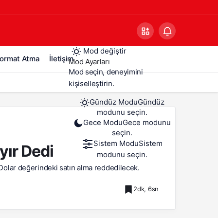
Mod değiştir
ormat Atma
İletişim
Mod Ayarları
Mod seçin, deneyimini
kişiselleştirin.
Gündüz Modu
Gündüz
modunu seçin.
Gece Modu
Gece modunu
seçin.
Sistem Modu
Sistem
yır Dedi
modunu seçin.
Dolar değerindeki satın alma reddedilecek.
2dk, 6sn