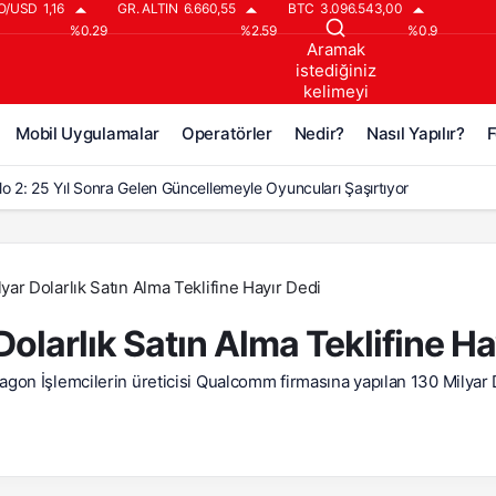
O/USD
1,16
GR. ALTIN
6.660,55
BTC
3.096.543,00
%0.29
%2.59
%0.9
Aramak
istediğiniz
kelimeyi
yazın..
Mobil Uygulamalar
Operatörler
Nedir?
Nasıl Yapılır?
F
lo 2: 25 Yıl Sonra Gelen Güncellemeyle Oyuncuları Şaşırtıyor
lo 2’ye 25 Yıl Sonra Gelen Büyük Güncelleme!
lo 2: Reign of the Warlock, 25 Yıl Sonra Geldi!
ar Dolarlık Satın Alma Teklifine Hayır Dedi
o 2 İçin Çeyrek Asırlık Bekleyiş Bitti: Büyük Güncelleme Geldi
larlık Satın Alma Teklifine Ha
lo 2: Resurrected’a ‘Warlock Hükümranlığı’ DLC’si Geliyor
on İşlemcilerin üreticisi Qualcomm firmasına yapılan 130 Milyar 