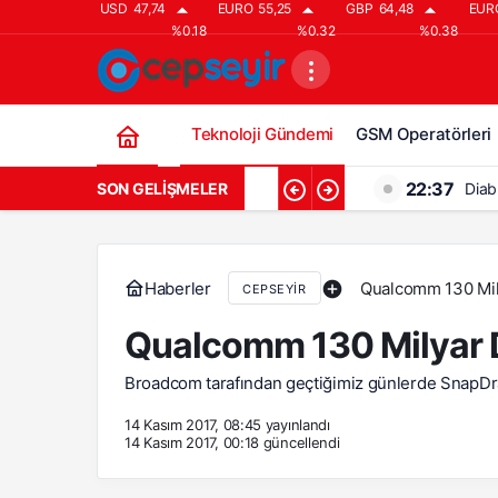
USD
47,74
EURO
55,25
GBP
64,48
EUR
%0.18
%0.32
%0.38
Teknoloji Gündemi
GSM Operatörleri
22:37
SON GELIŞMELER
Diab
21:37
Diab
20:37
Diab
Haberler
Qualcomm 130 Mily
CEPSEYIR
19:37
Diabl
Qualcomm 130 Milyar Do
18:37
Diab
Broadcom tarafından geçtiğimiz günlerde SnapDrag
14 Kasım 2017, 08:45
yayınlandı
14 Kasım 2017, 00:18
güncellendi