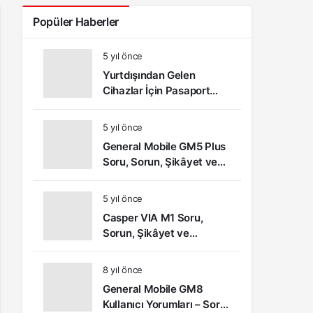
Popüler Haberler
5 yıl önce
Yurtdışından Gelen
Cihazlar İçin Pasaport
Kayıt – IMEI Kayıt
İşlemleri ve Sıkça Sorulan
5 yıl önce
Sorular
General Mobile GM5 Plus
Soru, Sorun, Şikâyet ve
Kullanıcı Yorumları
5 yıl önce
Casper VIA M1 Soru,
Sorun, Şikâyet ve
Kullanıcı Yorumları
8 yıl önce
General Mobile GM8
Kullanıcı Yorumları – Soru,