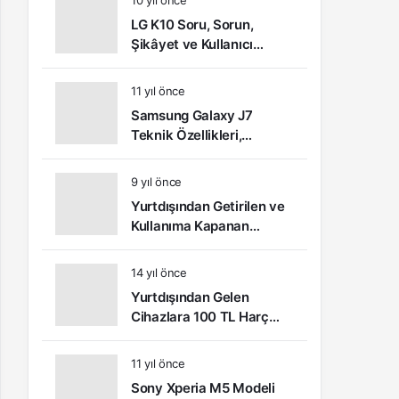
10 yıl önce
LG K10 Soru, Sorun,
Şikâyet ve Kullanıcı
Yorumları
11 yıl önce
Samsung Galaxy J7
Teknik Özellikleri,
Kullanıcı Yorumları ve
Video İnceleme
9 yıl önce
Yurtdışından Getirilen ve
Kullanıma Kapanan
Telefonlar Nasıl Açılır?
14 yıl önce
Yurtdışından Gelen
Cihazlara 100 TL Harç
Ödemesi Yapılacak
11 yıl önce
Sony Xperia M5 Modeli