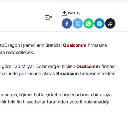
PAYLAŞ
0
apDragon İşlemcilerin üreticisi
Qualcomm
firmasına
ma reddedilecek.
re göre 130 Milyar Dolar değer biçilen
Qualcomm
firması
esini de göz önüne alarak
Broadcom
firmasının teklifini
ndan geçtiğimiz hafta şirketin hissedarlarının bir araya
arlık teklifin hissedarlar tarafından yeterli bulunmadığı