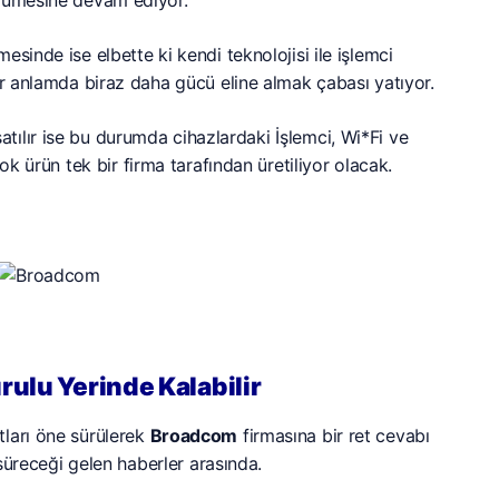
sinde ise elbette ki kendi teknolojisi ile işlemci
ir anlamda biraz daha gücü eline almak çabası yatıyor.
ılır ise bu durumda cihazlardaki İşlemci, Wi*Fi ve
ok ürün tek bir firma tarafından üretiliyor olacak.
rulu Yerinde Kalabilir
tları öne sürülerek
Broadcom
firmasına bir ret cevabı
 süreceği gelen haberler arasında.