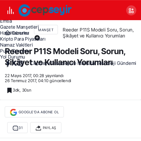
Canlı TV
Covid 19
Döviz Kurları
Emtia
Gazete Manşetleri
Reeder P11S Modeli Soru, Sorun,
MANŞET
Haberler
Hava Durumu
Şikâyet ve Kullanıcı Yorumları
Kripto Para Piyasaları
Namaz Vakitleri
Reeder P11S Modeli Soru, Sorun,
Puan Durumu
Yol Durumu
Şikâyet ve Kullanıcı Yorumları
CepSeyir
Teknoloji ve Markalar
Teknoloji Gündemi
22 Mayıs 2017, 00:28
yayınlandı
26 Temmuz 2017, 04:10
güncellendi
3dk, 30sn
GOOGLE'DA ABONE OL
31
PAYLAŞ