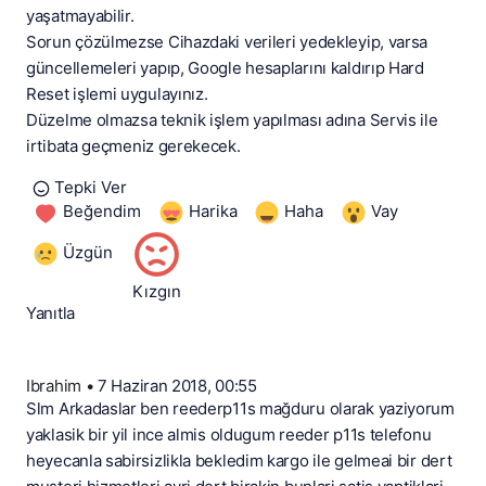
yaşatmayabilir.
Sorun çözülmezse Cihazdaki verileri yedekleyip, varsa
güncellemeleri yapıp, Google hesaplarını kaldırıp Hard
Reset işlemi uygulayınız.
Düzelme olmazsa teknik işlem yapılması adına Servis ile
irtibata geçmeniz gerekecek.
Tepki Ver
Beğendim
Harika
Haha
Vay
Üzgün
Kızgın
Yanıtla
Ibrahim
•
7 Haziran 2018, 00:55
Slm Arkadaslar ben reederp11s mağduru olarak yaziyorum
yaklasik bir yil ince almis oldugum reeder p11s telefonu
heyecanla sabirsizlikla bekledim kargo ile gelmeai bir dert