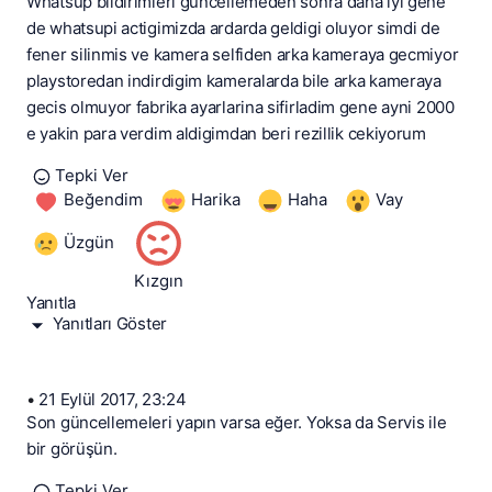
Whatsup bildirimleri guncellemeden sonra daha iyi gene
de whatsupi actigimizda ardarda geldigi oluyor simdi de
fener silinmis ve kamera selfiden arka kameraya gecmiyor
playstoredan indirdigim kameralarda bile arka kameraya
gecis olmuyor fabrika ayarlarina sifirladim gene ayni 2000
e yakin para verdim aldigimdan beri rezillik cekiyorum
Tepki Ver
Beğendim
Harika
Haha
Vay
Üzgün
Kızgın
Yanıtla
Yanıtları Göster
•
21 Eylül 2017, 23:24
Son güncellemeleri yapın varsa eğer. Yoksa da Servis ile
bir görüşün.
Tepki Ver