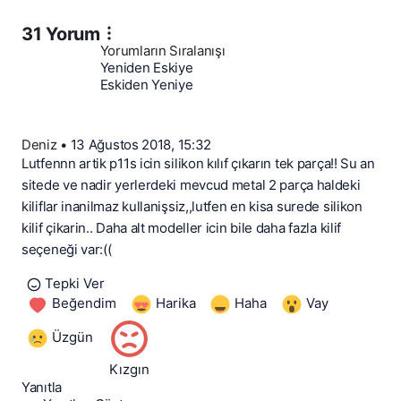
31 Yorum
Yorumların Sıralanışı
Yeniden Eskiye
Eskiden Yeniye
Deniz
•
13 Ağustos 2018, 15:32
Lutfennn artik p11s icin silikon kılıf çıkarın tek parça!! Su an
sitede ve nadir yerlerdeki mevcud metal 2 parça haldeki
kiliflar inanilmaz kullanişsiz,,lutfen en kisa surede silikon
kilif çikarin.. Daha alt modeller icin bile daha fazla kilif
seçeneği var:((
Tepki Ver
Beğendim
Harika
Haha
Vay
Üzgün
Kızgın
Yanıtla