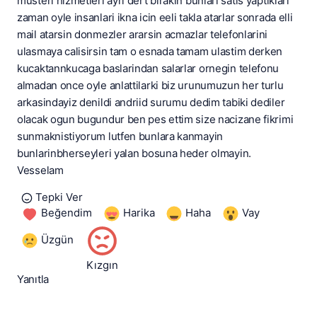
musteri hizmetleri ayri dert birakin bunlari satis yaptiklari
zaman oyle insanlari ikna icin eeli takla atarlar sonrada elli
mail atarsin donmezler ararsin acmazlar telefonlarini
ulasmaya calisirsin tam o esnada tamam ulastim derken
kucaktannkucaga baslarindan salarlar ornegin telefonu
almadan once oyle anlattilarki biz urunumuzun her turlu
arkasindayiz denildi andriid surumu dedim tabiki dediler
olacak ogun bugundur ben pes ettim size nacizane fikrimi
sunmaknistiyorum lutfen bunlara kanmayin
bunlarinbherseyleri yalan bosuna heder olmayin.
Vesselam
Tepki Ver
Beğendim
Harika
Haha
Vay
Üzgün
Kızgın
Yanıtla