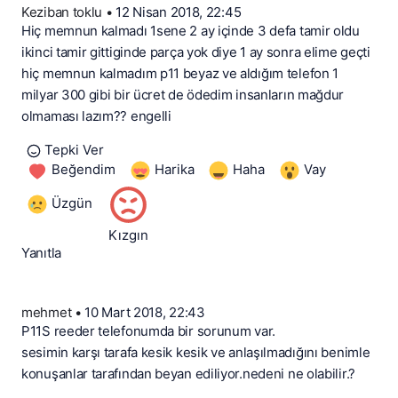
Keziban toklu
•
12 Nisan 2018, 22:45
Hiç memnun kalmadı 1sene 2 ay içinde 3 defa tamir oldu
ikinci tamir gittiginde parça yok diye 1 ay sonra elime geçti
hiç memnun kalmadım p11 beyaz ve aldığım telefon 1
milyar 300 gibi bir ücret de ödedim insanların mağdur
olmaması lazım?? engelli
Tepki Ver
Beğendim
Harika
Haha
Vay
Üzgün
Kızgın
Yanıtla
mehmet
•
10 Mart 2018, 22:43
P11S reeder telefonumda bir sorunum var.
sesimin karşı tarafa kesik kesik ve anlaşılmadığını benimle
konuşanlar tarafından beyan ediliyor.nedeni ne olabilir.?