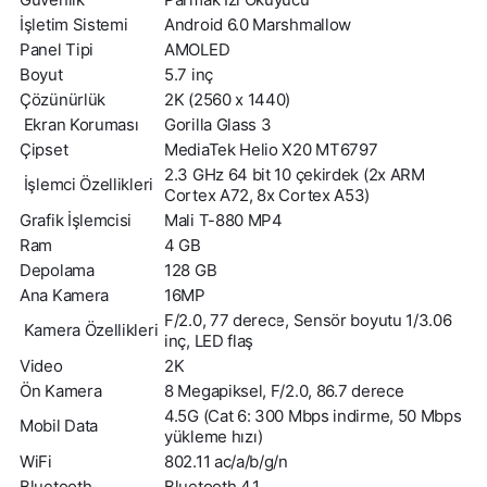
İşletim Sistemi
Android 6.0 Marshmallow
Panel Tipi
AMOLED
Boyut
5.7 inç
Çözünürlük
2K (2560 x 1440)
Ekran Koruması
Gorilla Glass 3
Çipset
MediaTek Helio X20 MT6797
2.3 GHz 64 bit 10 çekirdek (2x ARM
İşlemci Özellikleri
Cortex A72, 8x Cortex A53)
Grafik İşlemcisi
Mali T-880 MP4
Ram
4 GB
Depolama
128 GB
Ana Kamera
16MP
F/2.0, 77 derece, Sensör boyutu 1/3.06
Kamera Özellikleri
inç, LED flaş
Video
2K
Ön Kamera
8 Megapiksel, F/2.0, 86.7 derece
4.5G (Cat 6: 300 Mbps indirme, 50 Mbps
Mobil Data
yükleme hızı)
WiFi
802.11 ac/a/b/g/n
Bluetooth
Bluetooth 4.1