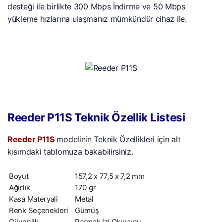
desteği ile birlikte 300 Mbps İndirme ve 50 Mbps
yükleme hızlarına ulaşmanız mümkündür cihaz ile.
Reeder P11S Teknik Özellik Listesi
Reeder P11S
modelinin Teknik Özellikleri için alt
kısımdaki tablomuza bakabilirsiniz.
Boyut
157,2 x 77,5 x 7,2 mm
Ağırlık
170 gr
Kasa Materyali
Metal
Renk Seçenekleri
Gümüş
Güvenlik
Parmak İzi Okuyucu