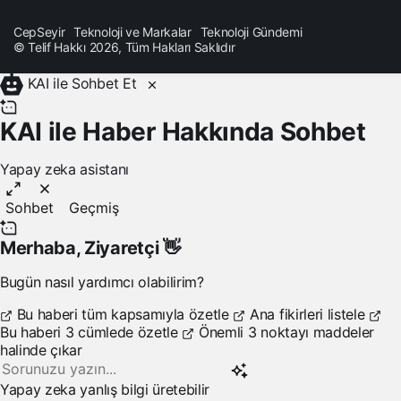
CepSeyir
Teknoloji ve Markalar
Teknoloji Gündemi
© Telif Hakkı 2026, Tüm Hakları Saklıdır
KAI ile Sohbet Et
KAI ile Haber Hakkında Sohbet
Yapay zeka asistanı
Sohbet
Geçmiş
Merhaba,
Ziyaretçi
👋
Bugün nasıl yardımcı olabilirim?
Bu haberi tüm kapsamıyla özetle
Ana fikirleri listele
Bu haberi 3 cümlede özetle
Önemli 3 noktayı maddeler
halinde çıkar
Yapay zeka yanlış bilgi üretebilir