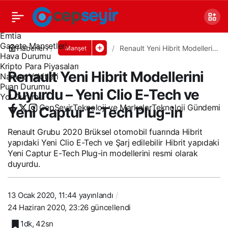
Canlı TV
Covid 19
Döviz Kurları
Emtia
Gazete Manşetleri
Haberler
Renault Yeni Hibrit Modellerini
Manşet
Hava Durumu
Duyurdu – Yeni Clio E-Tech ve
Yeni Captur E-Tech Plug-in
Kripto Para Piyasaları
Renault Yeni Hibrit Modellerini
Namaz Vakitleri
Puan Durumu
Duyurdu – Yeni Clio E-Tech ve
Yol Durumu
CepSeyir
Teknoloji ve Markalar
Teknoloji Gündemi
Yeni Captur E-Tech Plug-in
Renault Grubu 2020 Brüksel otomobil fuarında Hibrit
yapıdaki Yeni Clio E-Tech ve Şarj edilebilir Hibrit yapıdaki
Yeni Captur E-Tech Plug-in modellerini resmi olarak
duyurdu.
13 Ocak 2020, 11:44
yayınlandı
24 Haziran 2020, 23:26
güncellendi
1dk, 42sn