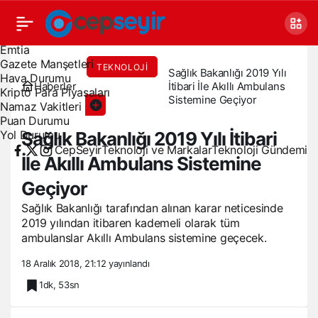
Canlı TV
Covid 19
Döviz Kurları
Emtia
Gazete Manşetleri
TEKNOLOJI
Sağlık Bakanlığı 2019 Yılı
Hava Durumu
Haberler
İtibari İle Akıllı Ambulans
GÜNDEMI
Kripto Para Piyasaları
Sistemine Geçiyor
Namaz Vakitleri
Puan Durumu
Yol Durumu
Sağlık Bakanlığı 2019 Yılı İtibari
CepSeyir
Teknoloji ve Markalar
Teknoloji Gündemi
İle Akıllı Ambulans Sistemine
Geçiyor
Sağlık Bakanlığı tarafından alınan karar neticesinde
2019 yılından itibaren kademeli olarak tüm
ambulanslar Akıllı Ambulans sistemine geçecek.
18 Aralık 2018, 21:12
yayınlandı
1dk, 53sn