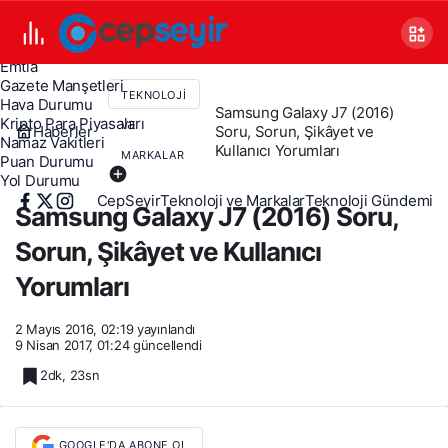
Canlı TV
Covid 19
Döviz Kurları
Emtia
Gazete Manşetleri
TEKNOLOJI
Hava Durumu
Samsung Galaxy J7 (2016)
Kripto Para Piyasaları
VE
Haberler
Soru, Sorun, Şikâyet ve
Namaz Vakitleri
Kullanıcı Yorumları
MARKALAR
Puan Durumu
Yol Durumu
CepSeyir
Teknoloji ve Markalar
Teknoloji Gündemi
Samsung Galaxy J7 (2016) Soru,
Sorun, Şikâyet ve Kullanıcı
Yorumları
2 Mayıs 2016, 02:19
yayınlandı
9 Nisan 2017, 01:24
güncellendi
2dk, 23sn
GOOGLE'DA ABONE OL