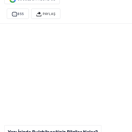
855
PAYLAŞ
Yazı İçinde Bulabileceğiniz Bilgiler Neler?