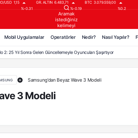
RO/USD
1,15
GR. ALTIN
6.483,71
BTC
3.079.559,00
%-0.31
%-0.19
%0.2
Aramak
istediğiniz
kelimeyi
yazın..
Mobil Uygulamalar
Operatörler
Nedir?
Nasıl Yapılır?
F
lo 2: 25 Yıl Sonra Gelen Güncellemeyle Oyuncuları Şaşırtıyor
lo 2’ye 25 Yıl Sonra Gelen Büyük Güncelleme!
lo 2: Reign of the Warlock, 25 Yıl Sonra Geldi!
Samsung’dan Beyaz Wave 3 Modeli
MSUNG
o 2 İçin Çeyrek Asırlık Bekleyiş Bitti: Büyük Güncelleme Geldi
ve 3 Modeli
lo 2: Resurrected’a ‘Warlock Hükümranlığı’ DLC’si Geliyor