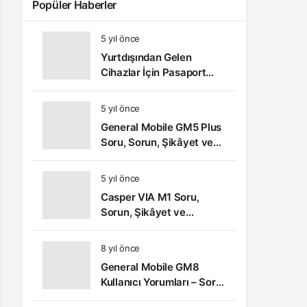
Popüler Haberler
5 yıl önce
Yurtdışından Gelen
Cihazlar İçin Pasaport
Kayıt – IMEI Kayıt
İşlemleri ve Sıkça Sorulan
5 yıl önce
Sorular
General Mobile GM5 Plus
Soru, Sorun, Şikâyet ve
Kullanıcı Yorumları
5 yıl önce
Casper VIA M1 Soru,
Sorun, Şikâyet ve
Kullanıcı Yorumları
8 yıl önce
General Mobile GM8
Kullanıcı Yorumları – Soru,
Sorun ve Şikâyetler