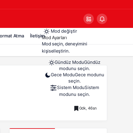
Mod değiştir
ormat Atma
İletişim
Mod Ayarları
Mod seçin, deneyimini
kişiselleştirin.
Gündüz Modu
Gündüz
modunu seçin.
Gece Modu
Gece modunu
seçin.
Sistem Modu
Sistem
modunu seçin.
0dk, 46sn