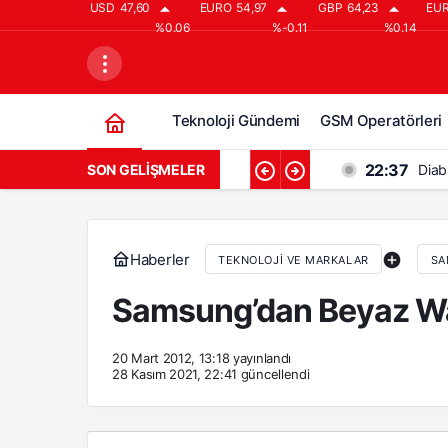
USD
47,60
EURO
54,97
GBP
64,23
EU
%0.06
%-0.11
%0.14
Teknoloji Gündemi
GSM Operatörleri
22:37
SON GELIŞMELER
Diab
21:37
Diab
20:37
Diab
Haberler
TEKNOLOJI VE MARKALAR
SA
19:37
Diabl
Samsung’dan Beyaz Wa
18:37
Diab
20 Mart 2012, 13:18
yayınlandı
28 Kasım 2021, 22:41
güncellendi