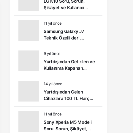
LG K10 Soru, Sorun,
Şikâyet ve Kullanıcı
Yorumları
11 yıl önce
Samsung Galaxy J7
Teknik Özellikleri,
Kullanıcı Yorumları ve
Video İnceleme
9 yıl önce
Yurtdışından Getirilen ve
Kullanıma Kapanan
Telefonlar Nasıl Açılır?
14 yıl önce
Yurtdışından Gelen
Cihazlara 100 TL Harç
Ödemesi Yapılacak
11 yıl önce
Sony Xperia M5 Modeli
Soru, Sorun, Şikâyet,