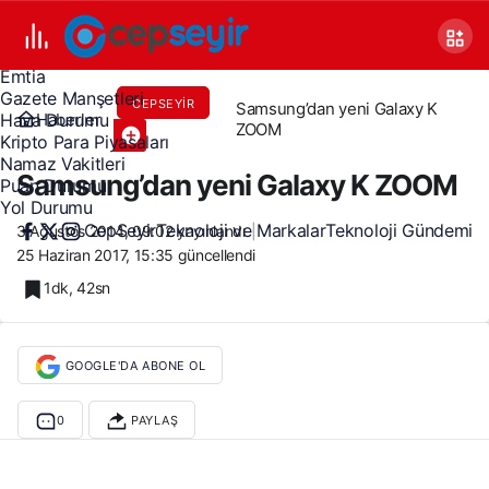
Canlı TV
Covid 19
Döviz Kurları
Emtia
Gazete Manşetleri
CEPSEYIR
Samsung’dan yeni Galaxy K
Haberler
Hava Durumu
ZOOM
Kripto Para Piyasaları
Namaz Vakitleri
Samsung’dan yeni Galaxy K ZOOM
Puan Durumu
Yol Durumu
CepSeyir
Teknoloji ve Markalar
Teknoloji Gündemi
3 Ağustos 2014, 09:02
yayınlandı
25 Haziran 2017, 15:35
güncellendi
1dk, 42sn
GOOGLE'DA ABONE OL
0
PAYLAŞ