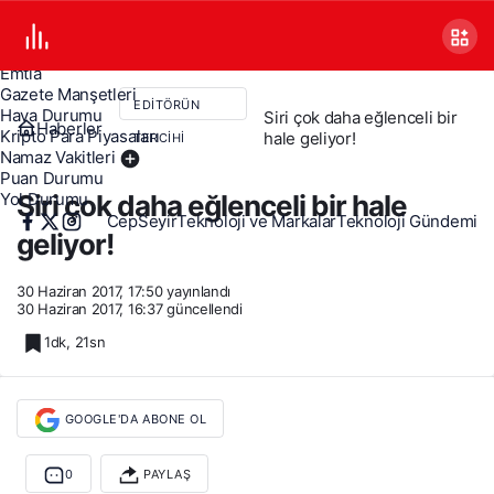
Canlı TV
Covid 19
Döviz Kurları
Emtia
Gazete Manşetleri
EDITÖRÜN
Hava Durumu
Siri çok daha eğlenceli bir
Haberler
Kripto Para Piyasaları
hale geliyor!
TERCIHI
Namaz Vakitleri
Puan Durumu
Siri çok daha eğlenceli bir hale
Yol Durumu
CepSeyir
Teknoloji ve Markalar
Teknoloji Gündemi
geliyor!
30 Haziran 2017, 17:50
yayınlandı
30 Haziran 2017, 16:37
güncellendi
1dk, 21sn
GOOGLE'DA ABONE OL
0
PAYLAŞ