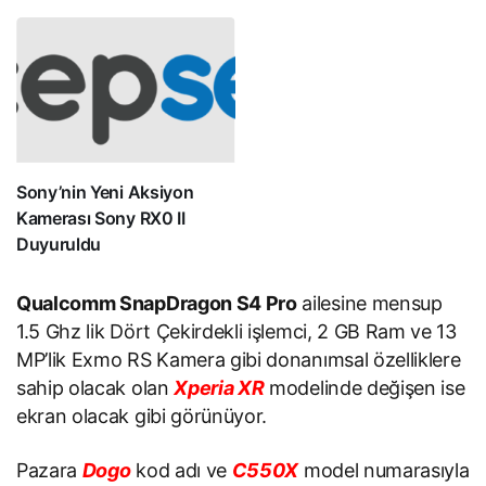
Sony’nin Yeni Aksiyon
Kamerası Sony RX0 II
Duyuruldu
Qualcomm SnapDragon S4 Pro
ailesine mensup
1.5 Ghz lik Dört Çekirdekli işlemci, 2 GB Ram ve 13
MP’lik Exmo RS Kamera gibi donanımsal özelliklere
sahip olacak olan
Xperia XR
modelinde değişen ise
ekran olacak gibi görünüyor.
Pazara
Dogo
kod adı ve
C550X
model numarasıyla