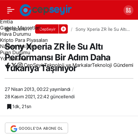
Canlı TV
Covid 19
Döviz Kurları
Emtia
Gazete Manşetleri
Haberler
Sony Xperia ZR İle Su Altı
CepSeyir
Hava Durumu
Performansı Bir Adım Daha
Yukarıya Taşınıyor
Kripto Para Piyasaları
Sony Xperia ZR İle Su Altı
Namaz Vakitleri
Puan Durumu
Performansı Bir Adım Daha
Yol Durumu
CepSeyir
Teknoloji ve Markalar
Teknoloji Gündemi
Yukarıya Taşınıyor
27 Nisan 2013, 00:22
yayınlandı
28 Kasım 2021, 22:42
güncellendi
1dk, 21sn
GOOGLE'DA ABONE OL