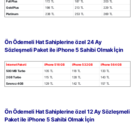
​Full Plus ​
172 TL ​
187 TL ​
203 TL
​Gold Plus
​198 TL
​213 TL
​229 TL
​Platinum ​
238 TL
​253 TL
​269 TL
Ön Ödemeli Hat Sahiplerine özel 24 Ay
Sözleşmeli Paket ile iPhone 5 Sahibi Olmak İçin
İnternet Paketi
iPhone 5 16 GB​
iPhone 5 32 GB​
iPhone 5 64 GB​​
​500 MB Turbo
​105 TL ​
118 TL
​133 TL
​2 GB Turbo
​115 TL
​128 TL
​143 TL
​Sınırsız 4GB
​129 TL
​142 TL
157 TL​
Ön Ödemeli Hat Sahiplerine özel 12 Ay Sözleşmeli
Paket ile iPhone 5 Sahibi Olmak İçin