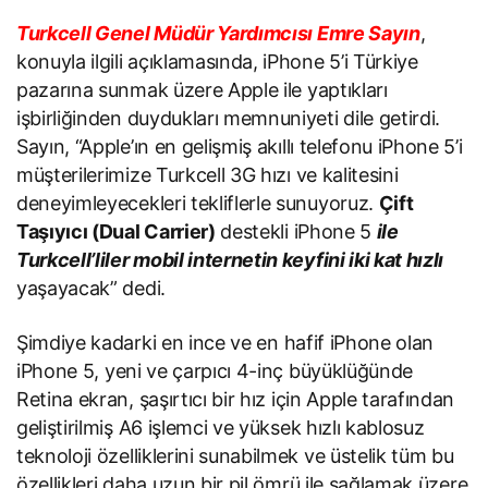
Turkcell Genel Müdür Yardımcısı Emre Sayın
,
konuyla ilgili açıklamasında, iPhone 5’i Türkiye
pazarına sunmak üzere Apple ile yaptıkları
işbirliğinden duydukları memnuniyeti dile getirdi.
Sayın, “Apple’ın en gelişmiş akıllı telefonu iPhone 5’i
müşterilerimize Turkcell 3G hızı ve kalitesini
deneyimleyecekleri tekliflerle sunuyoruz.
Çift
Taşıyıcı (Dual Carrier)
destekli iPhone 5
ile
Turkcell’liler mobil internetin keyfini iki kat hızlı
yaşayacak” dedi.
Şimdiye kadarki en ince ve en hafif iPhone olan
iPhone 5, yeni ve çarpıcı 4-inç büyüklüğünde
Retina ekran, şaşırtıcı bir hız için Apple tarafından
geliştirilmiş A6 işlemci ve yüksek hızlı kablosuz
teknoloji özelliklerini sunabilmek ve üstelik tüm bu
özellikleri daha uzun bir pil ömrü ile sağlamak üzere