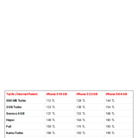
Tarife / İnternet Paketi
iPhone 5 16 GB​
iPhone 5 32 GB​
iPhone 5 64 GB​​
​500 MB Turbo
​113 TL ​
128 TL
​144 TL
​2 GB Turbo ​
123 TL
​138 TL
​154 TL
​Sınırsız 4 GB
​137 TL
​152 TL
​168 TL
​Hepsi ​
149 TL
​164 TL
​180 TL
​Full
​159 TL
​174 TL
190 TL
​Kamu Turbo
​​168 TL
​183 TL
​199 TL