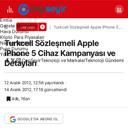
Canlı TV
Covid 19
Döviz Kurları
Emtia
Gazete Manşetleri
Turkcell Sözleşmeli Apple iPhone 5
CepSeyir
Hava Durumu
Cihaz Kampanyası ve Detayları
Kripto Para Piyasaları
Turkcell Sözleşmeli Apple
Namaz Vakitleri
Puan Durumu
iPhone 5 Cihaz Kampanyası ve
Yol Durumu
CepSeyir
Teknoloji ve Markalar
Teknoloji Gündemi
Detayları
12 Aralık 2012, 12:56
yayınlandı
14 Aralık 2012, 17:18
güncellendi
4dk, 16sn
GOOGLE'DA ABONE OL