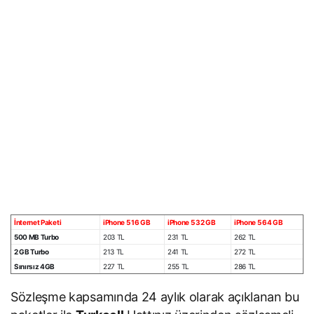
İnternet Paketi
iPhone 5 16 GB​​
iPhone 5 32 GB​
iPhone 5 64 GB​​
​500 MB Turbo
​203 TL
​231 TL ​
262 TL
​2 GB Turbo
​213 TL
​241 TL
​272 TL
​Sınırsız 4GB
​227 TL
255 TL
286 TL​
Sözleşme kapsamında 24 aylık olarak açıklanan bu