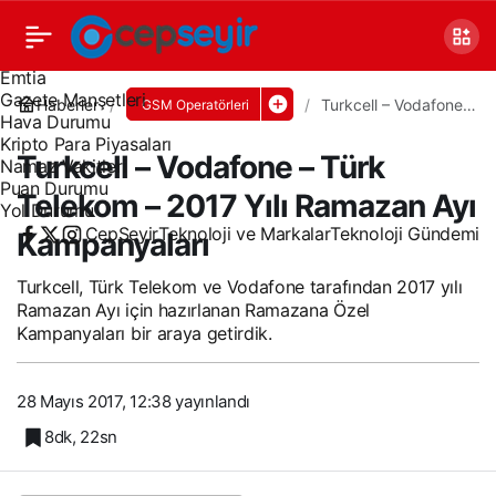
Canlı TV
Covid 19
Döviz Kurları
Emtia
Gazete Manşetleri
Haberler
Turkcell – Vodafone –
GSM Operatörleri
Hava Durumu
Türk Telekom – 2017
Yılı Ramazan Ayı
Kripto Para Piyasaları
Turkcell – Vodafone – Türk
Kampanyaları
Namaz Vakitleri
Puan Durumu
Telekom – 2017 Yılı Ramazan Ayı
Yol Durumu
CepSeyir
Teknoloji ve Markalar
Teknoloji Gündemi
Kampanyaları
Turkcell, Türk Telekom ve Vodafone tarafından 2017 yılı
Ramazan Ayı için hazırlanan Ramazana Özel
Kampanyaları bir araya getirdik.
28 Mayıs 2017, 12:38
yayınlandı
8dk, 22sn