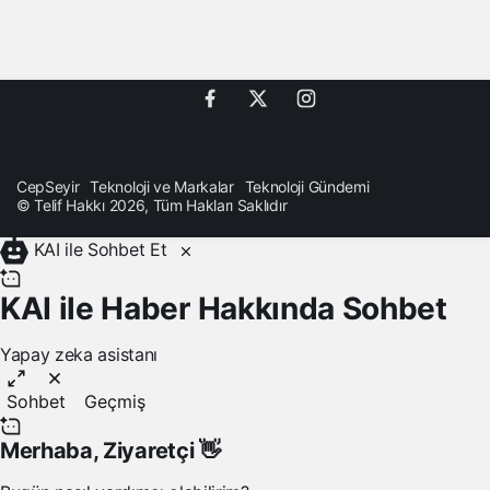
CepSeyir
Teknoloji ve Markalar
Teknoloji Gündemi
© Telif Hakkı 2026, Tüm Hakları Saklıdır
KAI ile Sohbet Et
KAI ile Haber Hakkında Sohbet
Yapay zeka asistanı
Sohbet
Geçmiş
Merhaba,
Ziyaretçi
👋