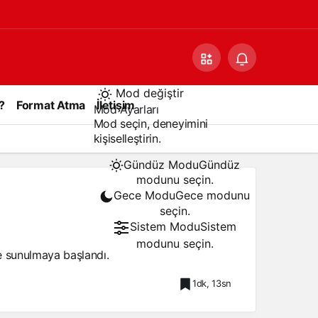
Mod değiştir
?
Format Atma
İletişim
Mod Ayarları
Mod seçin, deneyimini
kişiselleştirin.
Gündüz Modu
Gündüz
modunu seçin.
Gece Modu
Gece modunu
seçin.
Sistem Modu
Sistem
modunu seçin.
ne sunulmaya başlandı.
1dk, 13sn