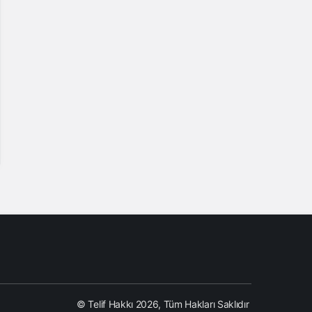
Sony Xperia M5 Modeli Soru, Sorun,
Şikâyet, Öneri ve Kullanıcı Yorumları
12 yıl önce
Asus ZenFone Serisi Batarya Sorunu ve
Çözümü
11 yıl önce
Lenovo Vibe P1 Soru, Sorun, Şikayet ve
Kullanıcı Yorumları
© Telif Hakkı 2026, Tüm Hakları Saklıdır