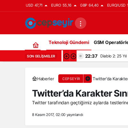
USD
47,71
EURO
55,16
GBP
64,40
EURO/USD
Teknoloji Gündemi
GSM Operatörle
22:37
Diablo 2: 25 Yı
SON GELIŞMELER
Haberler
Twitter’da Karakte
CEPSEYIR
Twitter’da Karakter Sın
Twitter tarafından geçtiğimiz aylarda testlerin
8 Kasım 2017, 02:00
yayınlandı