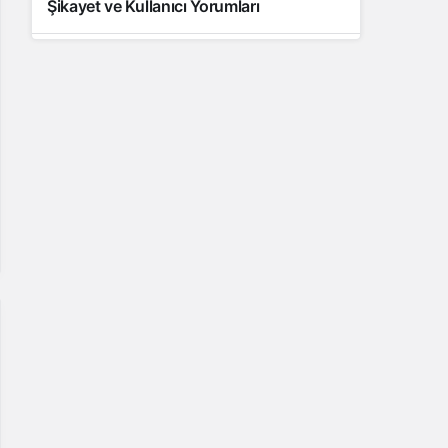
Şikayet ve Kullanıcı Yorumları
10 yıl önce
Samsung Galaxy J7 (2016) Soru, Sorun,
Şikâyet ve Kullanıcı Yorumları
11 yıl önce
Samsung Galaxy J5 Teknik Özellikleri –
Kullanıcı Yorumları (Video İnceleme)