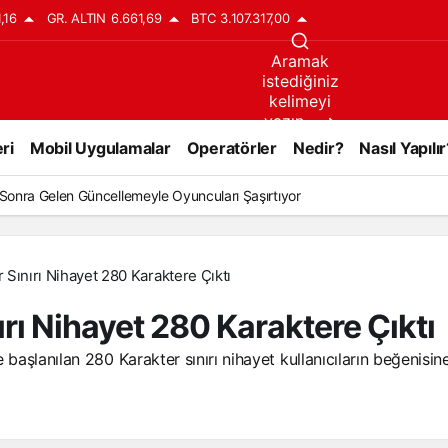
1,16
GR. ALTIN
6.661,69
BTC
3.107.317,00
Aramak
istediğiniz
kelimeyi
yazın..
ri
Mobil Uygulamalar
Operatörler
Nedir?
Nasıl Yapılır
l Sonra Gelen Güncellemeyle Oyuncuları Şaşırtıyor
r Sınırı Nihayet 280 Karaktere Çıktı
ırı Nihayet 280 Karaktere Çıktı
e başlanılan 280 Karakter sınırı nihayet kullanıcıların beğenisi