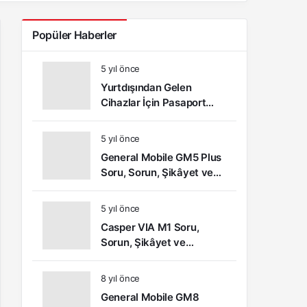
Popüler Haberler
5 yıl önce
Yurtdışından Gelen
Cihazlar İçin Pasaport
Kayıt – IMEI Kayıt
İşlemleri ve Sıkça Sorulan
5 yıl önce
Sorular
General Mobile GM5 Plus
Soru, Sorun, Şikâyet ve
Kullanıcı Yorumları
5 yıl önce
Casper VIA M1 Soru,
Sorun, Şikâyet ve
Kullanıcı Yorumları
8 yıl önce
General Mobile GM8