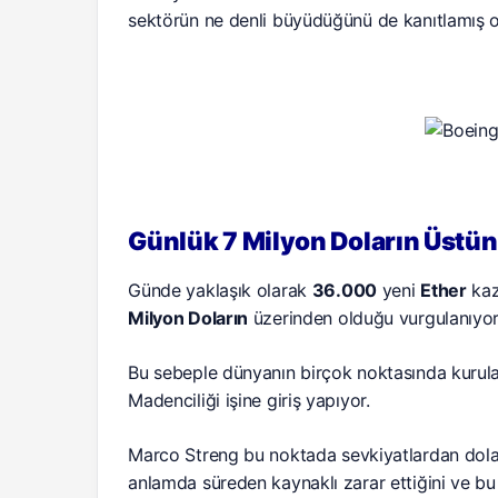
sektörün ne denli büyüdüğünü de kanıtlamış o
Günlük 7 Milyon Doların Üstü
Günde yaklaşık olarak
36.000
yeni
Ether
kaz
Milyon Doların
üzerinden olduğu vurgulanıyor
Bu sebeple dünyanın birçok noktasında kurulan
Madenciliği işine giriş yapıyor.
Marco Streng bu noktada sevkiyatlardan dolay
anlamda süreden kaynaklı zarar ettiğini ve bu se