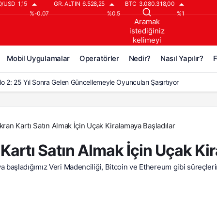
O/USD
1,15
GR. ALTIN
6.528,25
BTC
3.080.318,00
%-0.07
%0.5
%1
Aramak
istediğiniz
kelimeyi
yazın..
Mobil Uygulamalar
Operatörler
Nedir?
Nasıl Yapılır?
F
lo 2: 25 Yıl Sonra Gelen Güncellemeyle Oyuncuları Şaşırtıyor
lo 2’ye 25 Yıl Sonra Gelen Büyük Güncelleme!
lo 2: Reign of the Warlock, 25 Yıl Sonra Geldi!
kran Kartı Satın Almak İçin Uçak Kiralamaya Başladılar
o 2 İçin Çeyrek Asırlık Bekleyiş Bitti: Büyük Güncelleme Geldi
 Kartı Satın Almak İçin Uçak Ki
lo 2: Resurrected’a ‘Warlock Hükümranlığı’ DLC’si Geliyor
şladığımız Veri Madenciliği, Bitcoin ve Ethereum gibi süreçlerin 