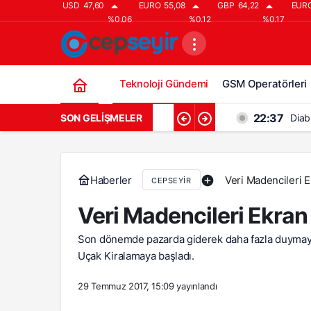
USD
47,60
EURO
55,08
GBP
64,22
EUR
%0.06
%0.12
%0.17
Teknoloji Gündemi
GSM Operatörleri
22:37
SON GELIŞMELER
Diab
21:37
Diab
20:37
Diab
Haberler
Veri Madencileri E
CEPSEYIR
19:37
Diabl
Veri Madencileri Ekran
18:37
Diab
Son dönemde pazarda giderek daha fazla duymaya ba
Uçak Kiralamaya başladı.
29 Temmuz 2017, 15:09
yayınlandı