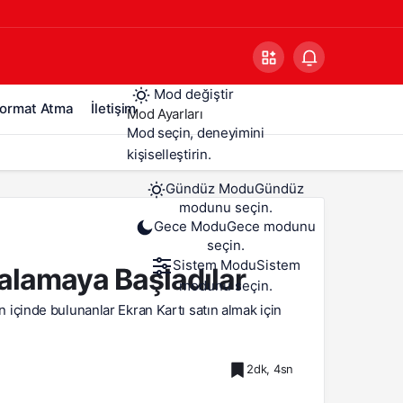
Mod değiştir
ormat Atma
İletişim
Mod Ayarları
Mod seçin, deneyimini
kişiselleştirin.
Gündüz Modu
Gündüz
modunu seçin.
Gece Modu
Gece modunu
seçin.
Sistem Modu
Sistem
ralamaya Başladılar
modunu seçin.
içinde bulunanlar Ekran Kartı satın almak için
2dk, 4sn