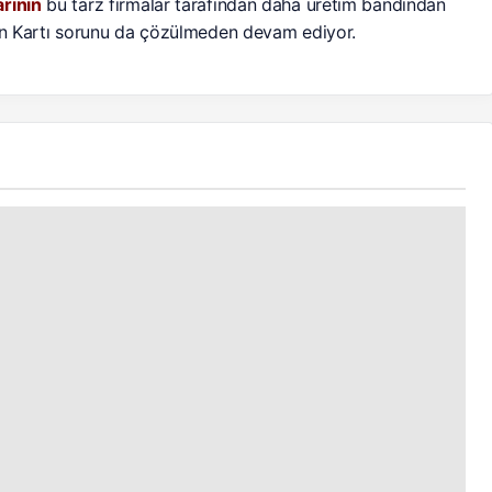
rının
bu tarz firmalar tarafından daha üretim bandından
ran Kartı sorunu da çözülmeden devam ediyor.