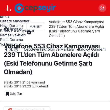
Canlı TV
Covid 19
Döviz Kurları
Emtia
Gazete Manşetleri
Vodafone 553 Cihaz Kampanyası
Hava Durumu
239 TL’den Tüm Abonelere Açıldı
MANŞET
Haberler
Kripto Para Piyasaları
(Eski Telefonunu Getirme Şartı
Namaz Vakitleri
Olmadan)
Puan Durumu
Yol Durumu
Vodafone 553 Cihaz Kampanyası
CepSeyir
Teknoloji ve Markalar
Teknoloji Gündemi
239 TL’den Tüm Abonelere Açıldı
(Eski Telefonunu Getirme Şartı
Olmadan)
9 Eylül 2011, 21:08
yayınlandı
9 Eylül 2011, 23:23
güncellendi
3dk, 7sn