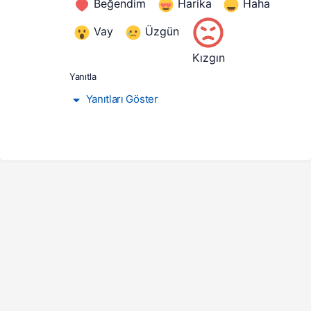
Beğendim
Harika
Haha
Vay
Üzgün
Kızgın
Yanıtla
Yanıtları Göster