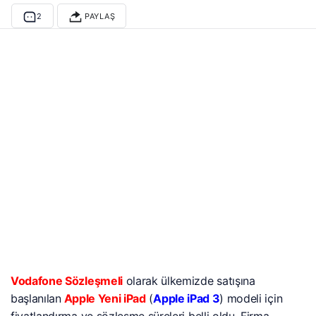
2
PAYLAŞ
Vodafone Sözleşmeli
olarak ülkemizde satışına
başlanılan
Apple Yeni iPad
(
Apple iPad 3
) modeli için