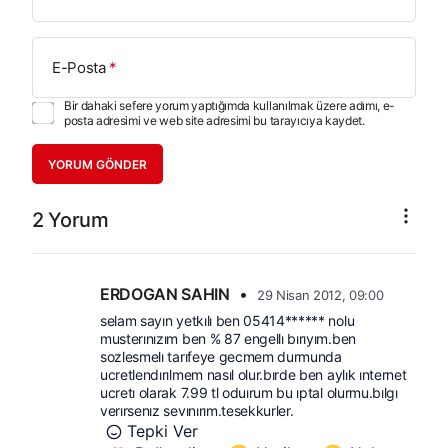
E-Posta
*
Bir dahaki sefere yorum yaptığımda kullanılmak üzere adımı, e-
posta adresimi ve web site adresimi bu tarayıcıya kaydet.
YORUM GÖNDER
2 Yorum
ERDOGAN SAHIN
•
29 Nisan 2012, 09:00
selam sayın yetkılı ben 05414****** nolu 
musterınızım ben % 87 engellı bırıyım.ben 
sozlesmelı tarıfeye gecmem durmunda 
ucretlendırılmem nasıl olur.bırde ben aylık ınternet 
ucretı olarak 7.99 tl oduırum bu ıptal olurmu.bılgı 
verırsenız sevınırım.tesekkurler.
Tepki Ver