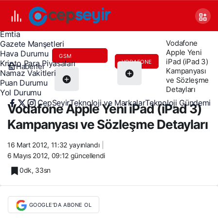
Canlı TV
Covid 19
Döviz Kurları
Emtia
Vodafone
Gazete Manşetleri
Apple Yeni
Hava Durumu
GSM
iPad (iPad 3)
VODAFONE
Kripto Para Piyasaları
Haberler
Kampanyası
OPERATÖRLERI
Namaz Vakitleri
ve Sözleşme
Puan Durumu
Detayları
Yol Durumu
CepSeyir
Teknoloji ve Markalar
Teknoloji Gündemi
Vodafone Apple Yeni iPad (iPad 3)
Kampanyası ve Sözleşme Detayları
16 Mart 2012, 11:32
yayınlandı
6 Mayıs 2012, 09:12
güncellendi
0dk, 33sn
GOOGLE'DA ABONE OL