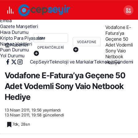
Canlı TV
Covid 19
Döviz Kurları
Emtia
Gazete Manşetleri
Vodafone E-
Hava Durumu
Fatura’ya
Kripto Para Piyasaları
Geçene 50
GSM
VODAFONE
Namaz Vakitleri
Haberler
Adet Vodemli
OPERATÖRLERI
Puan Durumu
Sony Vaio
Yol Durumu
Netbook
CepSeyir
Teknoloji ve Markalar
Teknoloji Gündemi
Hediye
Vodafone E-Fatura’ya Geçene 50
Adet Vodemli Sony Vaio Netbook
Hediye
13 Nisan 2011, 19:56
yayınlandı
13 Nisan 2011, 19:58
güncellendi
7dk, 28sn