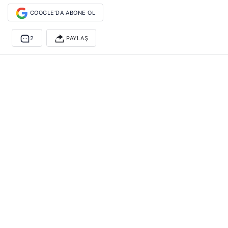
GOOGLE'DA ABONE OL
2
PAYLAŞ