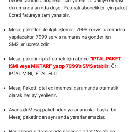
bedeli faturasız aboneler için yeterli TL bakiye olması
durumunda anında düşer. Faturalı abonelikler için paket
ücreti faturaya tam yansıtılır.
Mesaj paketleri ile ilgili işlemler 7999 servisi üzerinden
yapılacaktır. 7999 servis numarasına gonderilen
SMS’ler ücretsizdir.
Mesaj paketini iptal etmek için abone
“IPTAL PAKET
ISMI veya MIKTARI” yazıp 7999’a SMS atabilir.
Ör:
IPTAL MINI, IPTAL ELLI
Mesaj Paketi iptal edilmemesi durumunda otamatik
olarak her ay yenilenir.
Avantajlı Mesaj paketinden yararlananlar başka bir
Mesaj paketinden aynı anda yararlanamazlar.
Her abonelik döneminde sadece 1 adet Vodafone