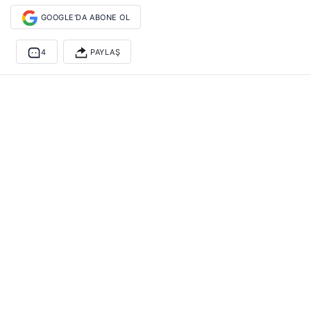
GOOGLE'DA ABONE OL
4
PAYLAŞ