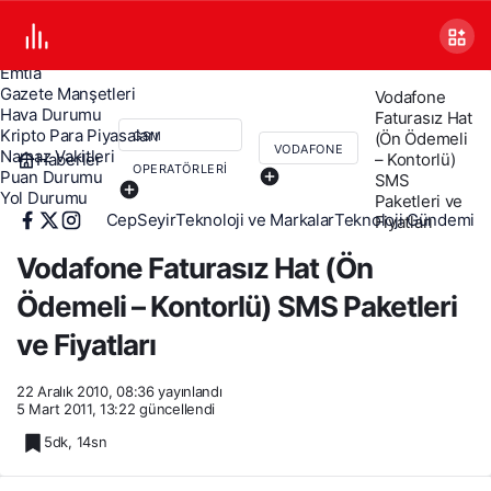
Canlı TV
Covid 19
Döviz Kurları
Emtia
Gazete Manşetleri
Vodafone
Hava Durumu
Faturasız Hat
Kripto Para Piyasaları
(Ön Ödemeli
GSM
VODAFONE
Namaz Vakitleri
Haberler
– Kontorlü)
OPERATÖRLERI
Puan Durumu
SMS
Yol Durumu
Paketleri ve
CepSeyir
Teknoloji ve Markalar
Teknoloji Gündemi
Fiyatları
Vodafone Faturasız Hat (Ön
Ödemeli – Kontorlü) SMS Paketleri
ve Fiyatları
22 Aralık 2010, 08:36
yayınlandı
5 Mart 2011, 13:22
güncellendi
5dk, 14sn