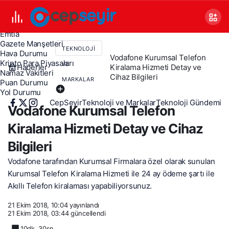
Canlı TV
Covid 19
Döviz Kurları
Emtia
Gazete Manşetleri
TEKNOLOJI
Hava Durumu
Vodafone Kurumsal Telefon
Kripto Para Piyasaları
VE
Haberler
Kiralama Hizmeti Detay ve
Namaz Vakitleri
Cihaz Bilgileri
MARKALAR
Puan Durumu
Yol Durumu
CepSeyir
Teknoloji ve Markalar
Teknoloji Gündemi
Vodafone Kurumsal Telefon
Kiralama Hizmeti Detay ve Cihaz
Bilgileri
Vodafone tarafından Kurumsal Firmalara özel olarak sunulan
Kurumsal Telefon Kiralama Hizmeti ile 24 ay ödeme şartı ile
Akıllı Telefon kiralaması yapabiliyorsunuz.
21 Ekim 2018, 10:04
yayınlandı
21 Ekim 2018, 03:44
güncellendi
10dk, 30sn