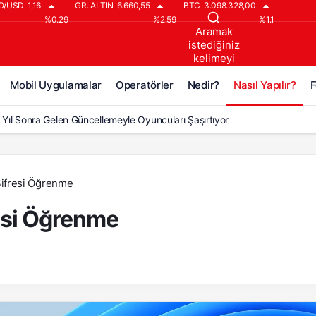
O/USD
1,16
GR. ALTIN
6.660,55
BTC
3.098.328,00
%0.29
%2.59
%1.1
Aramak
istediğiniz
kelimeyi
yazın..
Mobil Uygulamalar
Operatörler
Nedir?
Nasıl Yapılır?
F
5 Yıl Sonra Gelen Güncellemeyle Oyuncuları Şaşırtıyor
 25 Yıl Sonra Gelen Büyük Güncelleme!
ign of the Warlock, 25 Yıl Sonra Geldi!
Şifresi Öğrenme
n Çeyrek Asırlık Bekleyiş Bitti: Büyük Güncelleme Geldi
esi Öğrenme
surrected’a ‘Warlock Hükümranlığı’ DLC’si Geliyor