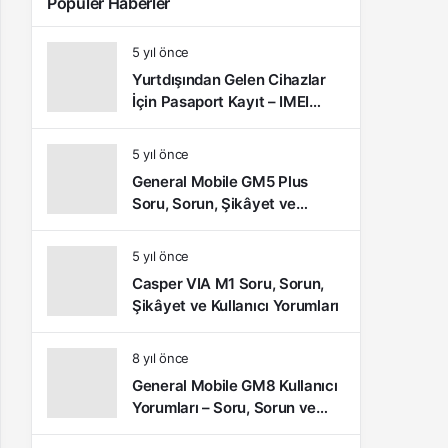
Popüler Haberler
5 yıl önce
Yurtdışından Gelen Cihazlar
İçin Pasaport Kayıt – IMEI
Kayıt İşlemleri ve Sıkça
Sorulan Sorular
5 yıl önce
General Mobile GM5 Plus
Soru, Sorun, Şikâyet ve
Kullanıcı Yorumları
5 yıl önce
Casper VIA M1 Soru, Sorun,
Şikâyet ve Kullanıcı Yorumları
8 yıl önce
General Mobile GM8 Kullanıcı
Yorumları – Soru, Sorun ve
Şikâyetler