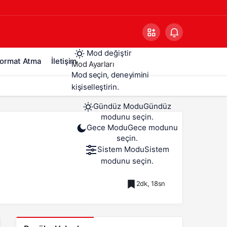
Mod değiştir
ormat Atma
İletişim
Mod Ayarları
Mod seçin, deneyimini
kişiselleştirin.
Gündüz Modu
Gündüz
modunu seçin.
Gece Modu
Gece modunu
seçin.
Sistem Modu
Sistem
modunu seçin.
2dk, 18sn