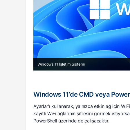
Windows 11 İşletim Sistemi
Windows 11’de CMD veya PowerSh
Ayarlar’ı kullanarak, yalnızca etkin ağ için WiF
kayıtlı WiFi ağlarının şifresini görmek istiyor
PowerShell üzerinde de çalışacaktır.