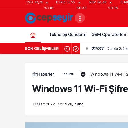
USD
47,74
EURO
55,25
GBP
64,48
EUR
%0.18
%0.32
%0.38
Teknoloji Gündemi
GSM Operatörleri
22:37
SON GELIŞMELER
Diablo 2: 2
21:37
Diablo 2’ye
20:37
Diablo 2: Re
Haberler
Windows 11 Wi-Fi 
MANŞET
19:37
Diablo 2 İçi
Windows 11 Wi-Fi Şifr
18:37
Diablo 2: Re
31 Mart 2022, 22:44
yayınlandı