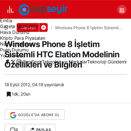
Canlı TV
Covid 19
Döviz Kurları
Emtia
Gazete Manşetleri
Windows Phone 8 İşletim Sistemli
CepSeyir
Hava Durumu
HTC Elation Modelinin Özellikleri ve
Bilgileri
Kripto Para Piyasaları
Windows Phone 8 İşletim
Namaz Vakitleri
Puan Durumu
Sistemli HTC Elation Modelinin
Yol Durumu
CepSeyir
Teknoloji ve Markalar
Teknoloji Gündemi
Özellikleri ve Bilgileri
18 Eylül 2012, 04:19
yayınlandı
1dk, 20sn
GOOGLE'DA ABONE OL
0
PAYLAŞ