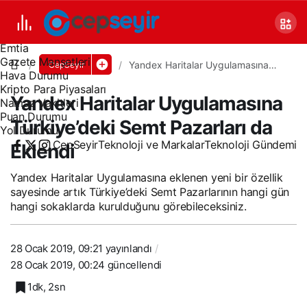
Canlı TV
Covid 19
Döviz Kurları
Emtia
Gazete Manşetleri
Yandex Haritalar Uygulamasına
CepSeyir
Hava Durumu
Türkiye’deki Semt Pazarları da
Eklendi
Kripto Para Piyasaları
Yandex Haritalar Uygulamasına
Namaz Vakitleri
Puan Durumu
Türkiye’deki Semt Pazarları da
Yol Durumu
CepSeyir
Teknoloji ve Markalar
Teknoloji Gündemi
Eklendi
Yandex Haritalar Uygulamasına eklenen yeni bir özellik
sayesinde artık Türkiye’deki Semt Pazarlarının hangi gün
hangi sokaklarda kurulduğunu görebileceksiniz.
28 Ocak 2019, 09:21
yayınlandı
28 Ocak 2019, 00:24
güncellendi
1dk, 2sn