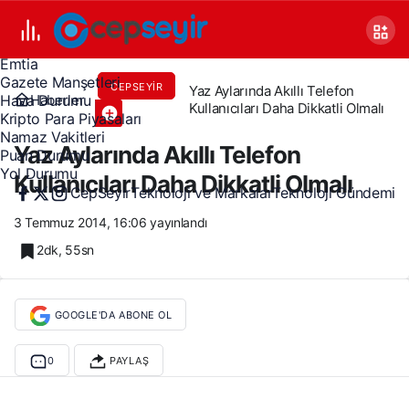
Canlı TV
Covid 19
Döviz Kurları
Emtia
Gazete Manşetleri
CEPSEYIR
Yaz Aylarında Akıllı Telefon
Haberler
Hava Durumu
Kullanıcıları Daha Dikkatli Olmalı
Kripto Para Piyasaları
Namaz Vakitleri
Yaz Aylarında Akıllı Telefon
Puan Durumu
Yol Durumu
Kullanıcıları Daha Dikkatli Olmalı
CepSeyir
Teknoloji ve Markalar
Teknoloji Gündemi
3 Temmuz 2014, 16:06
yayınlandı
2dk, 55sn
GOOGLE'DA ABONE OL
0
PAYLAŞ