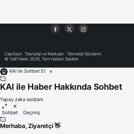
CepSeyir
Teknoloji ve Markalar
Teknoloji Gündemi
© Telif Hakkı 2026, Tüm Hakları Saklıdır
KAI ile Sohbet Et
KAI ile Haber Hakkında Sohbet
Yapay zeka asistanı
Sohbet
Geçmiş
Merhaba,
Ziyaretçi
👋