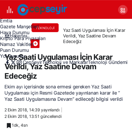
Canlı TV
Covid 19
Döviz Kurları
Emtia
Gazete Manşetleri
TEKNOLOJI
Yaz Saati Uygulaması İçin Karar
Hava Durumu
Haberler
Verildi, Yaz Saatine Devam
GÜNDEMI
Kripto Para Piyasaları
Edeceğiz
Namaz Vakitleri
Puan Durumu
Yaz Saati Uygulaması İçin Karar
Yol Durumu
CepSeyir
Teknoloji ve Markalar
Teknoloji Gündemi
Verildi, Yaz Saatine Devam
Edeceğiz
Ekim ayı içerisinde sona ermesi gereken Yaz Saati
Uygulaması için Resmi Gazetede yayınlanan karar ile “
Yaz Saati Uygulamasına Devam” edileceği bilgisi verildi
2 Ekim 2018, 14:39
yayınlandı
2 Ekim 2018, 13:51
güncellendi
1dk, 4sn